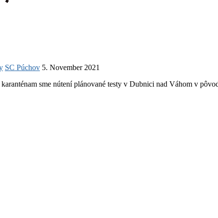
y
SC Púchov
5. November 2021
ranténam sme nútení plánované testy v Dubnici nad Váhom v pôvod