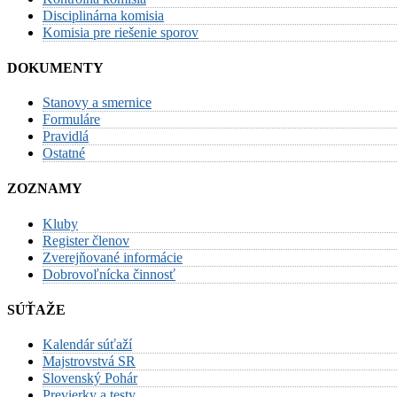
Disciplinárna komisia
Komisia pre riešenie sporov
DOKUMENTY
Stanovy a smernice
Formuláre
Pravidlá
Ostatné
ZOZNAMY
Kluby
Register členov
Zverejňované informácie
Dobrovoľnícka činnosť
SÚŤAŽE
Kalendár súťaží
Majstrovstvá SR
Slovenský Pohár
Previerky a testy