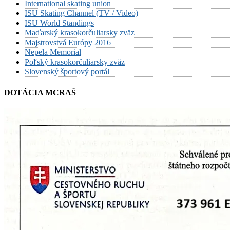
International skating union
ISU Skating Channel (TV / Video)
ISU World Standings
Maďarský krasokorčuliarsky zväz
Majstrovstvá Európy 2016
Nepela Memorial
Poľský krasokorčuliarsky zväz
Slovenský športový portál
DOTÁCIA MCRAŠ