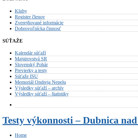
Kluby
Register členov
Zverejňované informácie
Dobrovoľnícka činnosť
SÚŤAŽE
Kalendár súťaží
Majstrovstvá SR
Slovenský Pohár
Previerky a testy
Súťaže ISU
Memoriál Ondreja Nepelu
Výsledky súťaží – archív
Výsledky súťaží – štatistiky
Testy výkonnosti – Dubnica n
Home