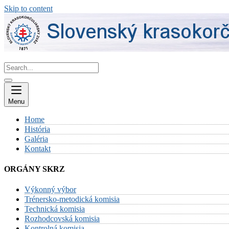
Skip to content
Menu
Home
História
Galéria
Kontakt
ORGÁNY SKRZ
Výkonný výbor
Trénersko-metodická komisia
Technická komisia
Rozhodcovská komisia
Kontrolná komisia