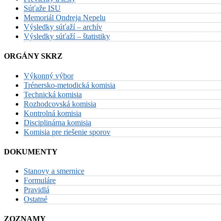
Súťaže ISU
Memoriál Ondreja Nepelu
Výsledky súťaží – archív
Výsledky súťaží – štatistiky
ORGÁNY SKRZ
Výkonný výbor
Trénersko-metodická komisia
Technická komisia
Rozhodcovská komisia
Kontrolná komisia
Disciplinárna komisia
Komisia pre riešenie sporov
DOKUMENTY
Stanovy a smernice
Formuláre
Pravidlá
Ostatné
ZOZNAMY