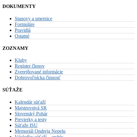
DOKUMENTY
Stanovy a smernice
Formuláre
Pravidlá
Ostatné
ZOZNAMY
Kluby
Register členov
Zverejňované informácie
Dobrovoľnícka činnosť
SÚŤAŽE
Kalendár súťaží
Majstrovstvá SR
Slovenský Pohár
Previerky a testy
Súťaže ISU
Memoriál Ondreja Nepelu
Výsledky súťaží – archív