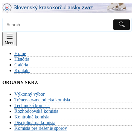
Skip
to
content
Menu
Home
História
Galéria
Kontakt
ORGÁNY SKRZ
Výkonný výbor
Trénersko-metodická komisia
Technická komisia
Rozhodcovská komisia
Kontrolná komisia
Disciplinárna komisia
Komisia pre riešenie sporov