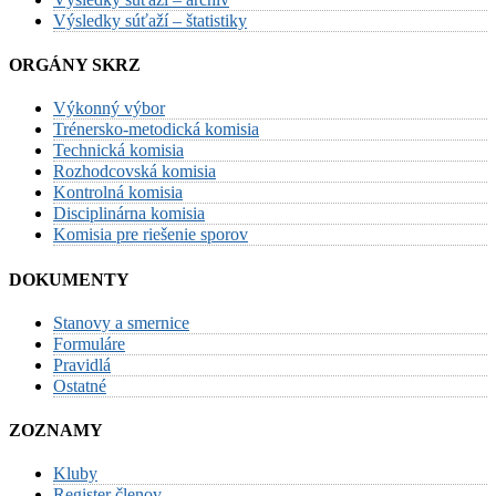
Výsledky súťaží – štatistiky
ORGÁNY SKRZ
Výkonný výbor
Trénersko-metodická komisia
Technická komisia
Rozhodcovská komisia
Kontrolná komisia
Disciplinárna komisia
Komisia pre riešenie sporov
DOKUMENTY
Stanovy a smernice
Formuláre
Pravidlá
Ostatné
ZOZNAMY
Kluby
Register členov