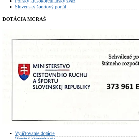
Poľský krasokorčuliarsky zväz
Slovenský športový portál
DOTÁCIA MCRAŠ
Vyúčtovanie dotácie