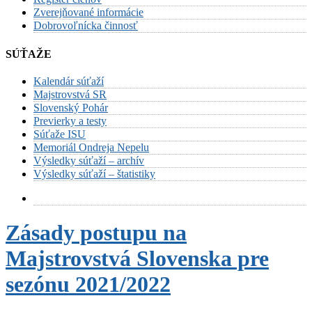
Zverejňované informácie
Dobrovoľnícka činnosť
SÚŤAŽE
Kalendár súťaží
Majstrovstvá SR
Slovenský Pohár
Previerky a testy
Súťaže ISU
Memoriál Ondreja Nepelu
Výsledky súťaží – archív
Výsledky súťaží – štatistiky
Zásady postupu na
Majstrovstvá Slovenska pre
sezónu 2021/2022