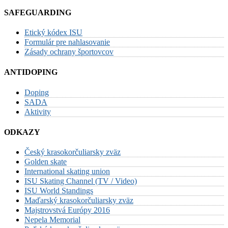
SAFEGUARDING
Etický kódex ISU
Formulár pre nahlasovanie
Zásady ochrany športovcov
ANTIDOPING
Doping
SADA
Aktivity
ODKAZY
Český krasokorčuliarsky zväz
Golden skate
International skating union
ISU Skating Channel (TV / Video)
ISU World Standings
Maďarský krasokorčuliarsky zväz
Majstrovstvá Európy 2016
Nepela Memorial