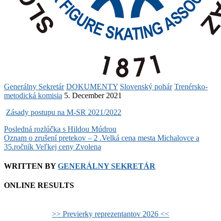
Generálny Sekretár
DOKUMENTY
Slovenský pohár
Trenérsko-
metodická komisia
5. December 2021
Zásady postupu na M-SR 2021/2022
Post
Posledná rozlúčka s Hildou Múdrou
Oznam o zrušení pretekov – 2 .Velká cena mesta Michalovce a
navigation
35.ročník Veľkej ceny Zvolena
WRITTEN BY
GENERÁLNY SEKRETÁR
ONLINE RESULTS
>> Previerky reprezentantov 2026 <<