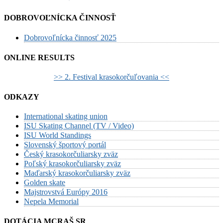
DOBROVOĽNÍCKA ČINNOSŤ
Dobrovoľnícka činnosť 2025
ONLINE RESULTS
>> 2. Festival krasokorčuľovania <<
ODKAZY
International skating union
ISU Skating Channel (TV / Video)
ISU World Standings
Slovenský športový portál
Český krasokorčuliarsky zväz
Poľský krasokorčuliarsky zväz
Maďarský krasokorčuliarsky zväz
Golden skate
Majstrovstvá Európy 2016
Nepela Memorial
DOTÁCIA MCRAŠ SR