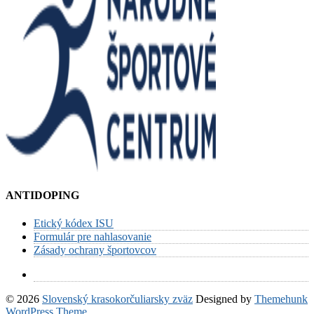
ANTIDOPING
Etický kódex ISU
Formulár pre nahlasovanie
Zásady ochrany športovcov
© 2026
Slovenský krasokorčuliarsky zväz
Designed by
Themehunk
WordPress Theme