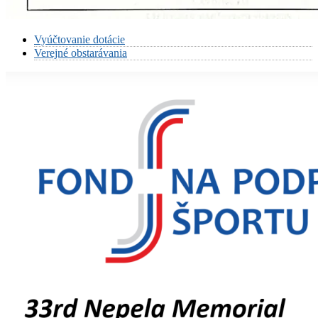
Vyúčtovanie dotácie
Verejné obstarávania