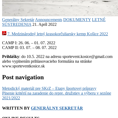
Generálny Sekretár
Announcements
DOKUMENTY
LETNÉ
SÚSTREDENIA
21. Apríl 2022
7. Medzinárodný letný krasokorčuliarsky kemp Košice 2022
CAMP I: 26. 06. – 01. 07. 2022
CAMP II: 03. 07. – 08. 07. 2022
Prihlášky
: do 10.5. 2022 na adresu sportevent.kosice@gmail.com
alebo vyplnením prihlasovacieho formulára na stránke
www.sporteventkosice.sk
Post navigation
Metodický materiál pre SKrZ – Etapy športovej prípravy
Plnenie kritérií na zaradenie do repre. družstiev a výberu v sezóne
2021/2022
WRITTEN BY
GENERÁLNY SEKRETÁR