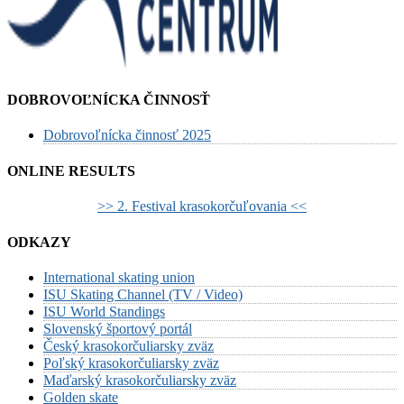
DOBROVOĽNÍCKA ČINNOSŤ
Dobrovoľnícka činnosť 2025
ONLINE RESULTS
>> 2. Festival krasokorčuľovania <<
ODKAZY
International skating union
ISU Skating Channel (TV / Video)
ISU World Standings
Slovenský športový portál
Český krasokorčuliarsky zväz
Poľský krasokorčuliarsky zväz
Maďarský krasokorčuliarsky zväz
Golden skate