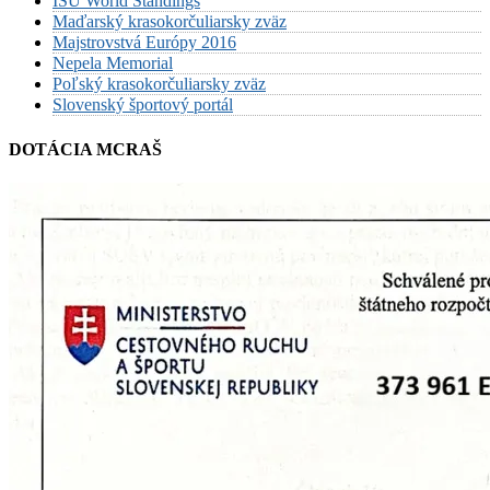
ISU World Standings
Maďarský krasokorčuliarsky zväz
Majstrovstvá Európy 2016
Nepela Memorial
Poľský krasokorčuliarsky zväz
Slovenský športový portál
DOTÁCIA MCRAŠ