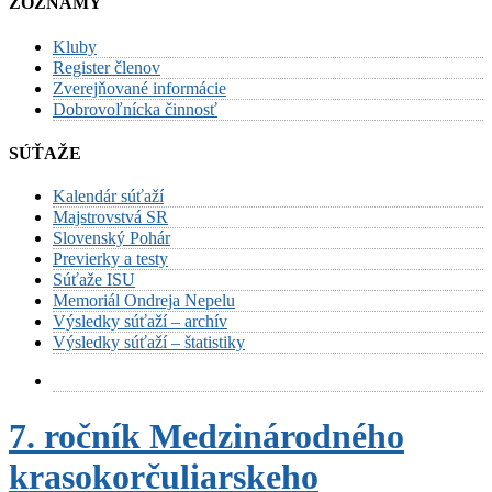
ZOZNAMY
Kluby
Register členov
Zverejňované informácie
Dobrovoľnícka činnosť
SÚŤAŽE
Kalendár súťaží
Majstrovstvá SR
Slovenský Pohár
Previerky a testy
Súťaže ISU
Memoriál Ondreja Nepelu
Výsledky súťaží – archív
Výsledky súťaží – štatistiky
7. ročník Medzinárodného
krasokorčuliarskeho