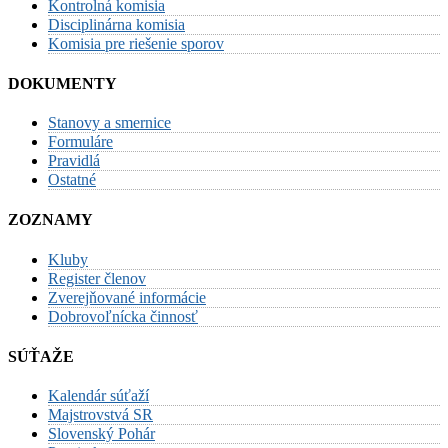
Kontrolná komisia
Disciplinárna komisia
Komisia pre riešenie sporov
DOKUMENTY
Stanovy a smernice
Formuláre
Pravidlá
Ostatné
ZOZNAMY
Kluby
Register členov
Zverejňované informácie
Dobrovoľnícka činnosť
SÚŤAŽE
Kalendár súťaží
Majstrovstvá SR
Slovenský Pohár