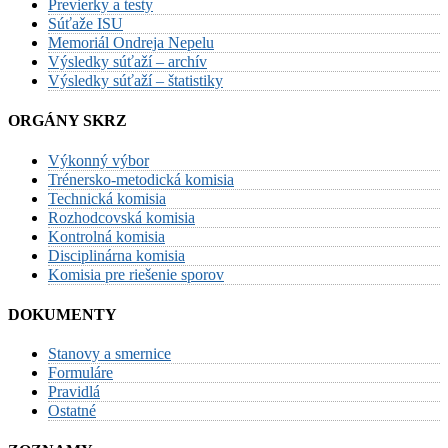
Previerky a testy
Súťaže ISU
Memoriál Ondreja Nepelu
Výsledky súťaží – archív
Výsledky súťaží – štatistiky
ORGÁNY SKRZ
Výkonný výbor
Trénersko-metodická komisia
Technická komisia
Rozhodcovská komisia
Kontrolná komisia
Disciplinárna komisia
Komisia pre riešenie sporov
DOKUMENTY
Stanovy a smernice
Formuláre
Pravidlá
Ostatné