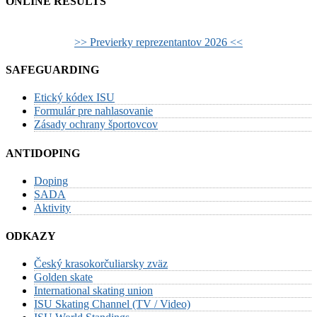
ONLINE RESULTS
>> Previerky reprezentantov 2026 <<
SAFEGUARDING
Etický kódex ISU
Formulár pre nahlasovanie
Zásady ochrany športovcov
ANTIDOPING
Doping
SADA
Aktivity
ODKAZY
Český krasokorčuliarsky zväz
Golden skate
International skating union
ISU Skating Channel (TV / Video)