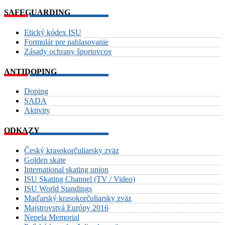
SAFEGUARDING
Etický kódex ISU
Formulár pre nahlasovanie
Zásady ochrany športovcov
ANTIDOPING
Doping
SADA
Aktivity
ODKAZY
Český krasokorčuliarsky zväz
Golden skate
International skating union
ISU Skating Channel (TV / Video)
ISU World Standings
Maďarský krasokorčuliarsky zväz
Majstrovstvá Európy 2016
Nepela Memorial