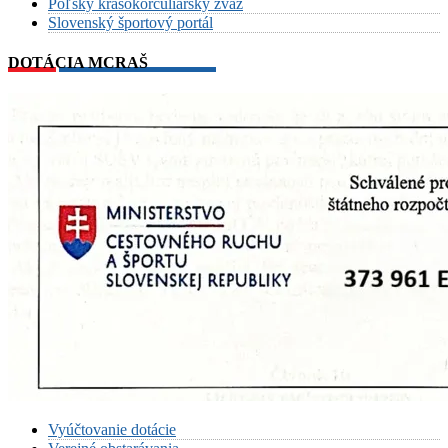
Poľský krasokorčuliarsky zväz
Slovenský športový portál
DOTÁCIA MCRAŠ
Vyúčtovanie dotácie