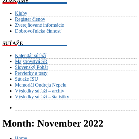
ZOZNAMY
Kluby
Register členov
Zverejňované informácie
Dobrovoľnícka činnosť
SÚŤAŽE
Kalendár súťaží
Majstrovstvá SR
Slovenský Pohár
Previerky a testy
Súťaže ISU
Memoriál Ondreja Nepelu
Výsledky súťaží – archív
Výsledky súťaží – štatistiky
Month:
November 2022
Home