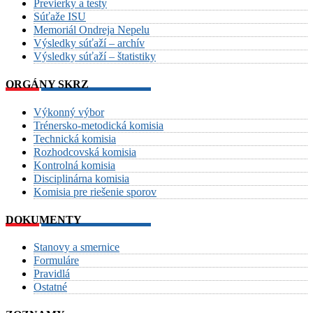
Previerky a testy
Súťaže ISU
Memoriál Ondreja Nepelu
Výsledky súťaží – archív
Výsledky súťaží – štatistiky
ORGÁNY SKRZ
Výkonný výbor
Trénersko-metodická komisia
Technická komisia
Rozhodcovská komisia
Kontrolná komisia
Disciplinárna komisia
Komisia pre riešenie sporov
DOKUMENTY
Stanovy a smernice
Formuláre
Pravidlá
Ostatné