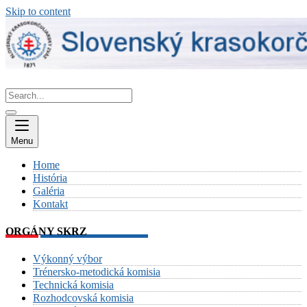
Skip to content
Menu
Home
História
Galéria
Kontakt
ORGÁNY SKRZ
Výkonný výbor
Trénersko-metodická komisia
Technická komisia
Rozhodcovská komisia