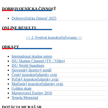
DOBROVOĽNÍCKA ČINNOSŤ
Dobrovoľnícka činnosť 2025
ONLINE RESULTS
>> 2. Festival krasokorčuľovania <<
ODKAZY
International skating union
ISU Skating Channel (TV / Video)
ISU World Standings
Slovenský športový portál
Český krasokorčuliarsky zväz
Poľský krasokorčuliarsky zväz
Maďarský krasokorčuliarsky zväz
Golden skate
Majstrovstvá Európy 2016
Nepela Memorial
DOTÁCIA MCRAŠ SR