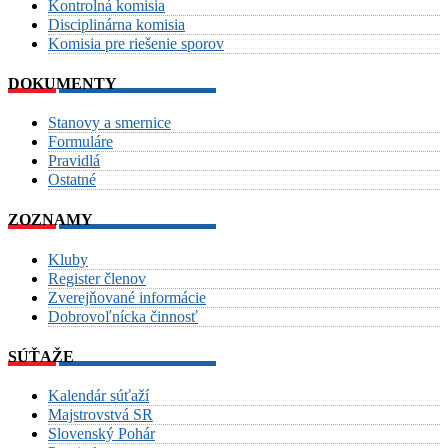
Kontrolná komisia
Disciplinárna komisia
Komisia pre riešenie sporov
DOKUMENTY
Stanovy a smernice
Formuláre
Pravidlá
Ostatné
ZOZNAMY
Kluby
Register členov
Zverejňované informácie
Dobrovoľnícka činnosť
SÚŤAŽE
Kalendár súťaží
Majstrovstvá SR
Slovenský Pohár