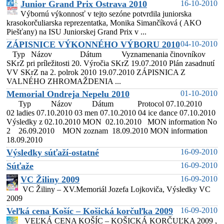
Junior Grand Prix Ostrava 2010
16-10-2010
Výbornú výkonnosť v tejto sezóne potvrdila juniorska
krasokorčuliarska reprezentatka, Monika Simančíková ( AKO
Piešťany) na ISU Juniorskej Grand Prix v ...
ZÁPISNICE VÝKONNÉHO VÝBORU 2010
04-10-2010
Typ Názov Dátum Vyznamenania činovníkov
SKrZ pri príležitosti 20. Výročia SKrZ 19.07.2010 Plán zasadnutí
VV SKrZ na 2. polrok 2010 19.07.2010 ZÁPISNICA Z
VALNÉHO ZHROMAŽDENIA ...
Memorial Ondreja Nepelu 2010
01-10-2010
Typ Názov Dátum Protocol 07.10.2010
02 ladies 07.10.2010 03 men 07.10.2010 04 ice dance 07.10.2010
Výsledky z 02.10.2010 MON 02.10.2010 MON information No
2 26.09.2010 MON zoznam 18.09.2010 MON information
18.09.2010
Výsledky súťaží-ostatné
16-09-2010
Súťaže
16-09-2010
VC Žiliny 2009
16-09-2010
VC Žiliny – XV.Memoriál Jozefa Lojkoviča, Výsledky VC
2009
Veľká cena Košíc – Košická korčuľka 2009
16-09-2010
VEĽKÁ CENA KOŠÍC – KOŠICKÁ KORČUĽKA 2009 ,