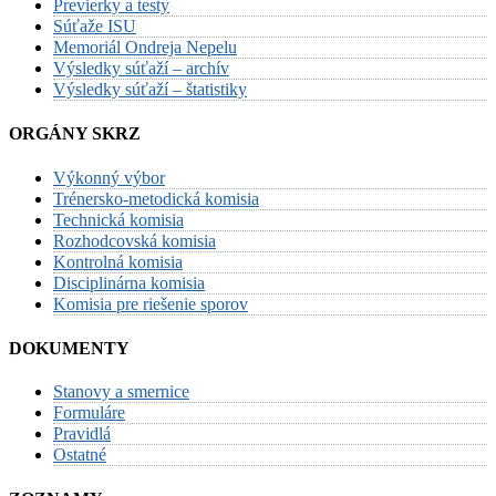
Previerky a testy
Súťaže ISU
Memoriál Ondreja Nepelu
Výsledky súťaží – archív
Výsledky súťaží – štatistiky
ORGÁNY SKRZ
Výkonný výbor
Trénersko-metodická komisia
Technická komisia
Rozhodcovská komisia
Kontrolná komisia
Disciplinárna komisia
Komisia pre riešenie sporov
DOKUMENTY
Stanovy a smernice
Formuláre
Pravidlá
Ostatné