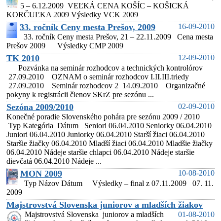
5 – 6.12.2009 VEĽKÁ CENA KOŠÍC – KOŠICKÁ
KORČUĽKA 2009 Výsledky VCK 2009
33. ročník Ceny mesta Prešov, 2009
16-09-2010
33. ročník Ceny mesta Prešov, 21 – 22.11.2009 Cena mesta
Prešov 2009 Výsledky CMP 2009
TK 2010
12-09-2010
Pozvánka na seminár rozhodcov a technických kontrolórov
27.09.2010 OZNAM o seminár rozhodcov I.II.III.triedy
27.09.2010 Seminár rozhodcov 2 14.09.2010 Organizačné
pokyny k registrácii členov SKrZ pre sezónu ...
Sezóna 2009/2010
02-09-2010
Konečné poradie Slovenského pohára pre sezónu 2009 / 2010
Typ Kategória Dátum Seniori 06.04.2010 Seniorky 06.04.2010
Juniori 06.04.2010 Juniorky 06.04.2010 Starší žiaci 06.04.2010
Staršie žiačky 06.04.2010 Mladší žiaci 06.04.2010 Mladšie žiačky
06.04.2010 Nádeje staršie chlapci 06.04.2010 Nádeje staršie
dievčatá 06.04.2010 Nádeje ...
MON 2009
10-08-2010
Typ Názov Dátum Výsledky – final z 07.11.2009 07. 11.
2009
Majstrovstvá Slovenska juniorov a mladších žiakov
Majstrovstvá Slovenska juniorov a mladších
01-08-2010