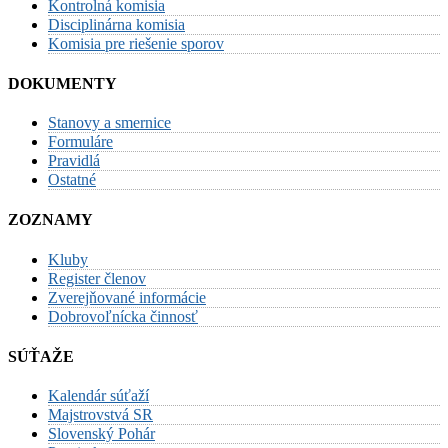
Kontrolná komisia
Disciplinárna komisia
Komisia pre riešenie sporov
DOKUMENTY
Stanovy a smernice
Formuláre
Pravidlá
Ostatné
ZOZNAMY
Kluby
Register členov
Zverejňované informácie
Dobrovoľnícka činnosť
SÚŤAŽE
Kalendár súťaží
Majstrovstvá SR
Slovenský Pohár