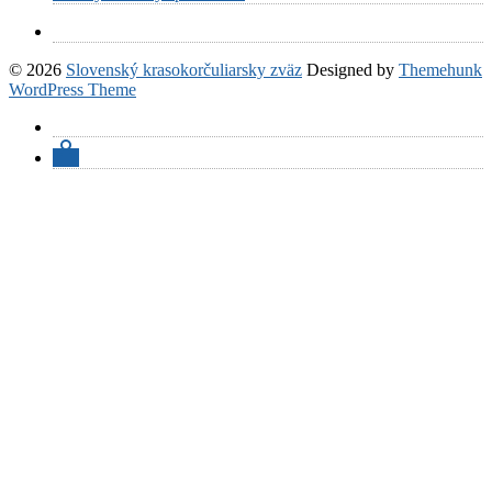
© 2026
Slovenský krasokorčuliarsky zväz
Designed by
Themehunk
WordPress Theme