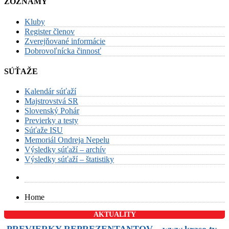
ZOZNAMY
Kluby
Register členov
Zverejňované informácie
Dobrovoľnícka činnosť
SÚŤAŽE
Kalendár súťaží
Majstrovstvá SR
Slovenský Pohár
Previerky a testy
Súťaže ISU
Memoriál Ondreja Nepelu
Výsledky súťaží – archív
Výsledky súťaží – štatistiky
Home
AKTUALITY