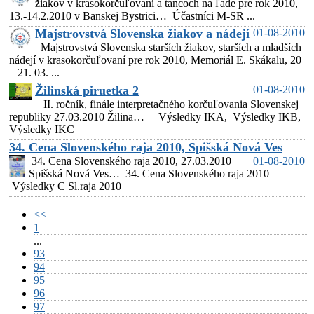
žiakov v krasokorčuľovaní a tancoch na ľade pre rok 2010,
13.-14.2.2010 v Banskej Bystrici… Účastníci M-SR ...
Majstrovstvá Slovenska žiakov a nádejí
01-08-2010
Majstrovstvá Slovenska starších žiakov, starších a mladších
nádejí v krasokorčuľovaní pre rok 2010, Memoriál E. Skákalu, 20
– 21. 03. ...
Žilinská piruetka 2
01-08-2010
II. ročník, finále interpretačného korčuľovania Slovenskej
republiky 27.03.2010 Žilina… Výsledky IKA, Výsledky IKB,
Výsledky IKC
34. Cena Slovenského raja 2010, Spišská Nová Ves
34. Cena Slovenského raja 2010, 27.03.2010
01-08-2010
Spišská Nová Ves… 34. Cena Slovenského raja 2010
Výsledky C Sl.raja 2010
<<
1
...
93
94
95
96
97