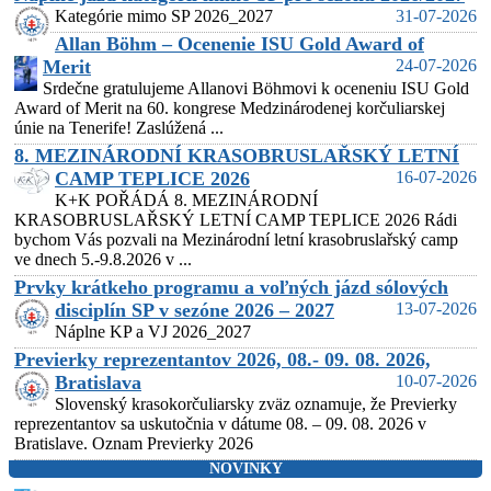
Kategórie mimo SP 2026_2027
31-07-2026
Allan Böhm – Ocenenie ISU Gold Award of
Merit
24-07-2026
Srdečne gratulujeme Allanovi Böhmovi k oceneniu ISU Gold
Award of Merit na 60. kongrese Medzinárodenej korčuliarskej
únie na Tenerife! Zaslúžená ...
8. MEZINÁRODNÍ KRASOBRUSLAŘSKÝ LETNÍ
CAMP TEPLICE 2026
16-07-2026
K+K POŘÁDÁ 8. MEZINÁRODNÍ
KRASOBRUSLAŘSKÝ LETNÍ CAMP TEPLICE 2026 Rádi
bychom Vás pozvali na Mezinárodní letní krasobruslařský camp
ve dnech 5.-9.8.2026 v ...
Prvky krátkeho programu a voľných jázd sólových
disciplín SP v sezóne 2026 – 2027
13-07-2026
Náplne KP a VJ 2026_2027
Previerky reprezentantov 2026, 08.- 09. 08. 2026,
Bratislava
10-07-2026
Slovenský krasokorčuliarsky zväz oznamuje, že Previerky
reprezentantov sa uskutočnia v dátume 08. – 09. 08. 2026 v
Bratislave. Oznam Previerky 2026
NOVINKY