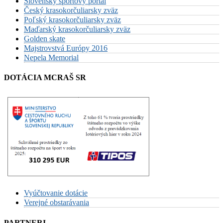
Slovenský športový portál
Český krasokorčuliarsky zväz
Poľský krasokorčuliarsky zväz
Maďarský krasokorčuliarsky zväz
Golden skate
Majstrovstvá Európy 2016
Nepela Memorial
DOTÁCIA MCRAŠ SR
Vyúčtovanie dotácie
Verejné obstarávania
PARTNERI