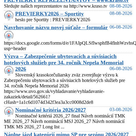
PREVIERKY REPREZENTANTOV – www.kraso.tv
Sledujte našich reprezentantov na http://www.kraso.tv
08-08-2026
PREVIERKY2026 – Sportity
08-08-2026
heslo pre Sportity : PREVIERKY2026
Navrhovanie názvu novej súťaže – formulár
06-08-2026
https://docs.google.com/forms/d/e/1FAIpQLSfIwsphfB4flnhW
usp=header
Výzva – Zabezpečenie ubytovacích a súvisiacich
hotelových služieb pre 34. ročník Nepela Memorial
2026
06-08-2026
Slovenský krasokorčuliarsky zväz zverejňuje výzvu k
Zabezpečeniu ubytovacích a súvisiacich hotelových služieb pre
34. ročník Nepela Memorial 2026
https://www.uvo.gov.sk/vyhladavanie/vyhladavanie-
zakaziek/detail/562661?
cHash=1a1c6d1074d342f3ea3a3cc0008d2de8
Nominačné kritéria 2026/2027
03-08-2026
Nominačné kritériá 2026_27 final Návrh nominácií TMK
ME 2026_27 Návrh nominácií MSJ 2026_27 Návrh nominácií
TMK MS 2026_27 Long list ...
Náplne jázd kategórií mimo SP pre sezónu 2026/2027