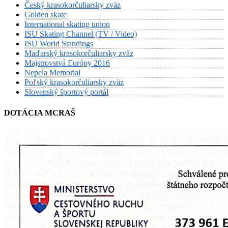
Český krasokorčuliarsky zväz
Golden skate
International skating union
ISU Skating Channel (TV / Video)
ISU World Standings
Maďarský krasokorčuliarsky zväz
Majstrovstvá Európy 2016
Nepela Memorial
Poľský krasokorčuliarsky zväz
Slovenský športový portál
DOTÁCIA MCRAŠ