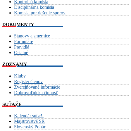
Kontrolná komisia
Disciplinárna komisia
Komisia pre riešenie sporov
DOKUMENTY
Stanovy a smernice
Formuláre
Pravidlá
Ostatné
ZOZNAMY
Kluby
Register členov
Zverejňované informácie
Dobrovoľnícka činnosť
SÚŤAŽE
Kalendár súťaží
Majstrovstvá SR
Slovenský Pohár