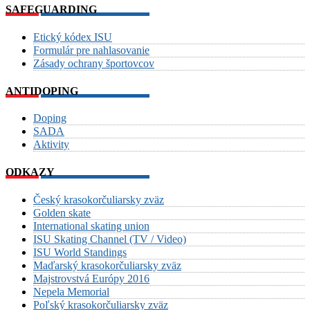
SAFEGUARDING
Etický kódex ISU
Formulár pre nahlasovanie
Zásady ochrany športovcov
ANTIDOPING
Doping
SADA
Aktivity
ODKAZY
Český krasokorčuliarsky zväz
Golden skate
International skating union
ISU Skating Channel (TV / Video)
ISU World Standings
Maďarský krasokorčuliarsky zväz
Majstrovstvá Európy 2016
Nepela Memorial
Poľský krasokorčuliarsky zväz