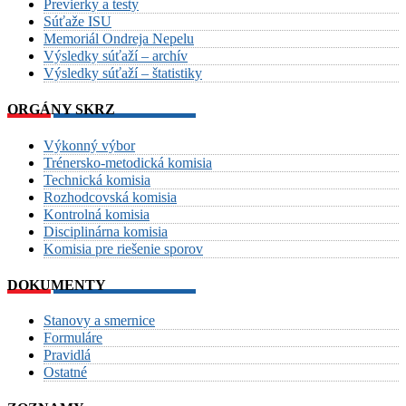
Previerky a testy
Súťaže ISU
Memoriál Ondreja Nepelu
Výsledky súťaží – archív
Výsledky súťaží – štatistiky
ORGÁNY SKRZ
Výkonný výbor
Trénersko-metodická komisia
Technická komisia
Rozhodcovská komisia
Kontrolná komisia
Disciplinárna komisia
Komisia pre riešenie sporov
DOKUMENTY
Stanovy a smernice
Formuláre
Pravidlá
Ostatné