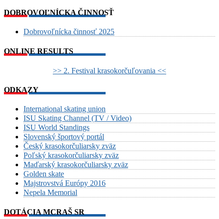
DOBROVOĽNÍCKA ČINNOSŤ
Dobrovoľnícka činnosť 2025
ONLINE RESULTS
>> 2. Festival krasokorčuľovania <<
ODKAZY
International skating union
ISU Skating Channel (TV / Video)
ISU World Standings
Slovenský športový portál
Český krasokorčuliarsky zväz
Poľský krasokorčuliarsky zväz
Maďarský krasokorčuliarsky zväz
Golden skate
Majstrovstvá Európy 2016
Nepela Memorial
DOTÁCIA MCRAŠ SR