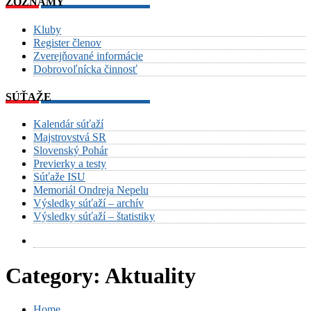
ZOZNAMY
Kluby
Register členov
Zverejňované informácie
Dobrovoľnícka činnosť
SÚŤAŽE
Kalendár súťaží
Majstrovstvá SR
Slovenský Pohár
Previerky a testy
Súťaže ISU
Memoriál Ondreja Nepelu
Výsledky súťaží – archív
Výsledky súťaží – štatistiky
Category:
Aktuality
Home