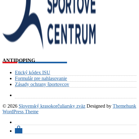
ANTIDOPING
Etický kódex ISU
Formulár pre nahlasovanie
Zásady ochrany športovcov
© 2026
Slovenský krasokorčuliarsky zväz
Designed by
Themehunk
WordPress Theme