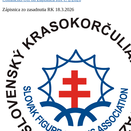
Zápisnica zo zasadnutia RK 18.3.2026