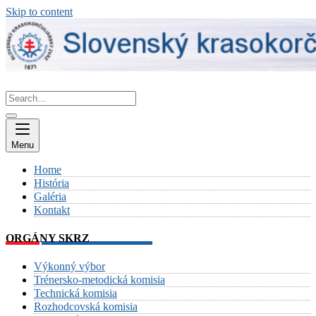
Skip to content
Menu
Home
História
Galéria
Kontakt
ORGÁNY SKRZ
Výkonný výbor
Trénersko-metodická komisia
Technická komisia
Rozhodcovská komisia