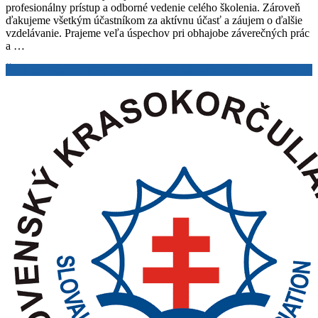
profesionálny prístup a odborné vedenie celého školenia. Zároveň
ďakujeme všetkým účastníkom za aktívnu účasť a záujem o ďalšie
vzdelávanie. Prajeme veľa úspechov pri obhajobe záverečných prác
a …
Školenie trénerov I. kvalifikačného stupňa – špecializácia
Read More