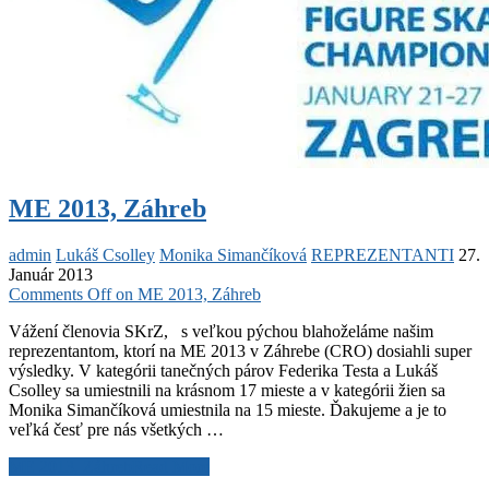
ME 2013, Záhreb
admin
Lukáš Csolley
Monika Simančíková
REPREZENTANTI
27.
Január 2013
Comments Off
on ME 2013, Záhreb
Vážení členovia SKrZ, s veľkou pýchou blahoželáme našim
reprezentantom, ktorí na ME 2013 v Záhrebe (CRO) dosiahli super
výsledky. V kategórii tanečných párov Federika Testa a Lukáš
Csolley sa umiestnili na krásnom 17 mieste a v kategórii žien sa
Monika Simančíková umiestnila na 15 mieste. Ďakujeme a je to
veľká česť pre nás všetkých …
ME 2013, Záhreb
Read More