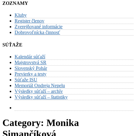
ZOZNAMY
Kluby
Register členov
Zverejňované informácie
Dobrovoľnícka činnosť
SÚŤAŽE
Kalendár súťaží
Majstrovstvá SR
Slovenský Pohár
Previerky a testy
Súťaže ISU
Memoriál Ondreja Nepelu
Výsledky súťaží – archív
Výsledky súťaží – štatistiky
Category:
Monika
Simančíková