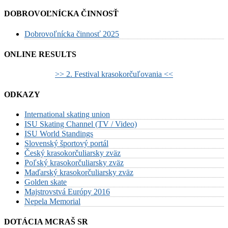
DOBROVOĽNÍCKA ČINNOSŤ
Dobrovoľnícka činnosť 2025
ONLINE RESULTS
>> 2. Festival krasokorčuľovania <<
ODKAZY
International skating union
ISU Skating Channel (TV / Video)
ISU World Standings
Slovenský športový portál
Český krasokorčuliarsky zväz
Poľský krasokorčuliarsky zväz
Maďarský krasokorčuliarsky zväz
Golden skate
Majstrovstvá Európy 2016
Nepela Memorial
DOTÁCIA MCRAŠ SR