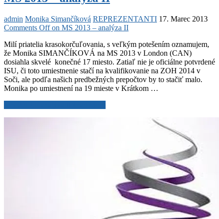
admin
Monika Simančíková
REPREZENTANTI
17. Marec 2013
Comments Off
on MS 2013 – analýza II
Milí priatelia krasokorčuľovania, s veľkým potešením oznamujem,
že Monika SIMANČÍKOVÁ na MS 2013 v London (CAN)
dosiahla skvelé konečné 17 miesto. Zatiaľ nie je oficiálne potvrdené
ISU, či toto umiestnenie stačí na kvalifikovanie na ZOH 2014 v
Soči, ale podľa našich predbežných prepočtov by to stačiť malo.
Monika po umiestnení na 19 mieste v Krátkom …
MS 2013 – analýza II
Read More