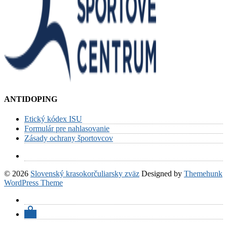
ANTIDOPING
Etický kódex ISU
Formulár pre nahlasovanie
Zásady ochrany športovcov
© 2026
Slovenský krasokorčuliarsky zväz
Designed by
Themehunk
WordPress Theme