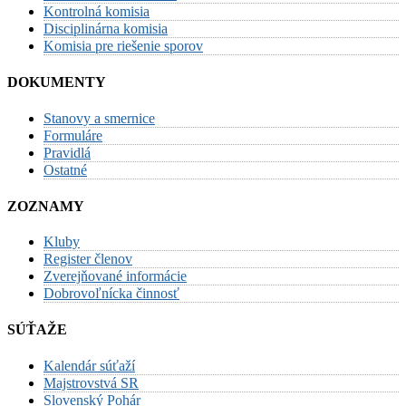
Kontrolná komisia
Disciplinárna komisia
Komisia pre riešenie sporov
DOKUMENTY
Stanovy a smernice
Formuláre
Pravidlá
Ostatné
ZOZNAMY
Kluby
Register členov
Zverejňované informácie
Dobrovoľnícka činnosť
SÚŤAŽE
Kalendár súťaží
Majstrovstvá SR
Slovenský Pohár