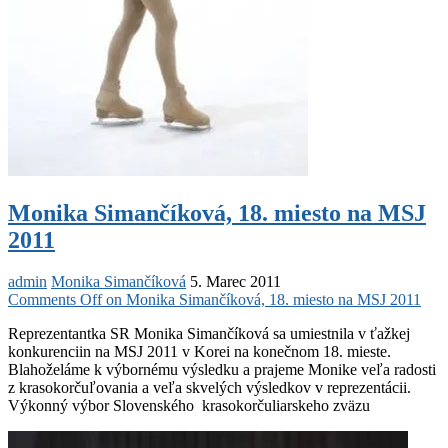
Monika Simančíková, 18. miesto na MSJ
2011
admin
Monika Simančíková
5. Marec 2011
Comments Off
on Monika Simančíková, 18. miesto na MSJ 2011
Reprezentantka SR Monika Simančíková sa umiestnila v ťažkej
konkurenciin na MSJ 2011 v Korei na konečnom 18. mieste.
Blahoželáme k výbornému výsledku a prajeme Monike veľa radosti
z krasokorčuľovania a veľa skvelých výsledkov v reprezentácii.
Výkonný výbor Slovenského krasokorčuliarskeho zväzu