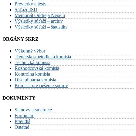
Previerky a testy
Súťaže ISU
Memoriál Ondreja Nepelu
Výsledky súťaží – archív
Výsledky súťaží – štatistiky
ORGÁNY SKRZ
Výkonný výbor
Trénersko-metodická komisia
Technická komisia
Rozhodcovská komisia
Kontrolná komisia
Disciplinárna komisia
Komisia pre riešenie sporov
DOKUMENTY
Stanovy a smernice
Formuláre
Pravidlá
Ostatné