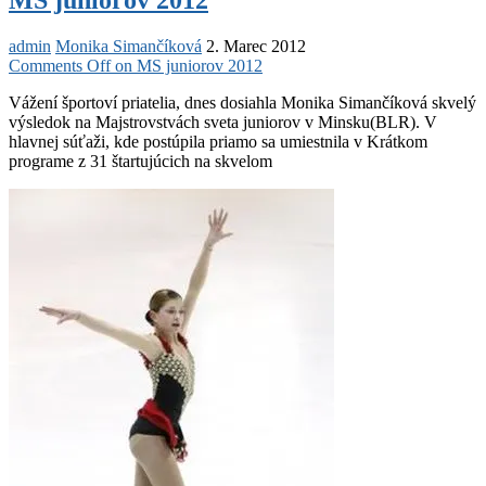
admin
Monika Simančíková
2. Marec 2012
Comments Off
on MS juniorov 2012
Vážení športoví priatelia, dnes dosiahla Monika Simančíková skvelý
výsledok na Majstrovstvách sveta juniorov v Minsku(BLR). V
hlavnej súťaži, kde postúpila priamo sa umiestnila v Krátkom
programe z 31 štartujúcich na skvelom