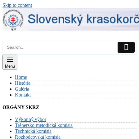
Skip to content
Menu
Home
História
Galéria
Kontakt
ORGÁNY SKRZ
Výkonný výbor
Trénersko-metodická komisia
Technická komisia
Rozhodcovská komisia