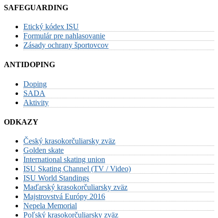
SAFEGUARDING
Etický kódex ISU
Formulár pre nahlasovanie
Zásady ochrany športovcov
ANTIDOPING
Doping
SADA
Aktivity
ODKAZY
Český krasokorčuliarsky zväz
Golden skate
International skating union
ISU Skating Channel (TV / Video)
ISU World Standings
Maďarský krasokorčuliarsky zväz
Majstrovstvá Európy 2016
Nepela Memorial
Poľský krasokorčuliarsky zväz