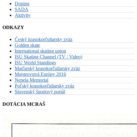
Doping
SADA
Aktivity
ODKAZY
Český krasokorčuliarsky zväz
Golden skate
International skating union
ISU Skating Channel (TV / Video)
ISU World Standings
Maďarský krasokorčuliarsky zväz
Majstrovstvá Európy 2016
Nepela Memorial
Poľský krasokorčuliarsky zväz
Slovenský športový portál
DOTÁCIA MCRAŠ