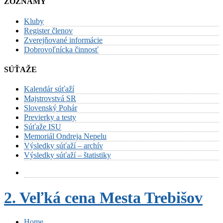
ZOZNAMY
Kluby
Register členov
Zverejňované informácie
Dobrovoľnícka činnosť
SÚŤAŽE
Kalendár súťaží
Majstrovstvá SR
Slovenský Pohár
Previerky a testy
Súťaže ISU
Memoriál Ondreja Nepelu
Výsledky súťaží – archív
Výsledky súťaží – štatistiky
2. Veľká cena Mesta Trebišov
Home