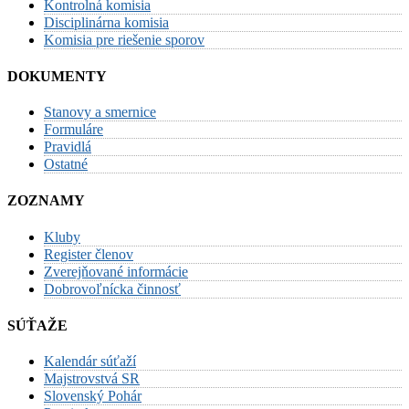
Kontrolná komisia
Disciplinárna komisia
Komisia pre riešenie sporov
DOKUMENTY
Stanovy a smernice
Formuláre
Pravidlá
Ostatné
ZOZNAMY
Kluby
Register členov
Zverejňované informácie
Dobrovoľnícka činnosť
SÚŤAŽE
Kalendár súťaží
Majstrovstvá SR
Slovenský Pohár