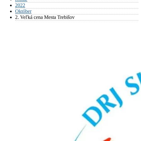
2022
Október
2. Veľká cena Mesta Trebišov