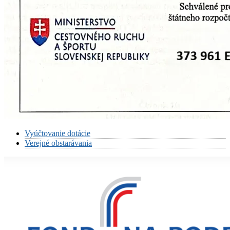
Vyúčtovanie dotácie
Verejné obstarávania