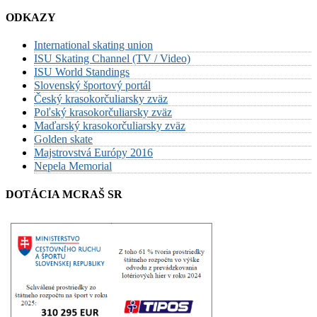
ODKAZY
International skating union
ISU Skating Channel (TV / Video)
ISU World Standings
Slovenský športový portál
Český krasokorčuliarsky zväz
Poľský krasokorčuliarsky zväz
Maďarský krasokorčuliarsky zväz
Golden skate
Majstrovstvá Európy 2016
Nepela Memorial
DOTÁCIA MCRAŠ SR