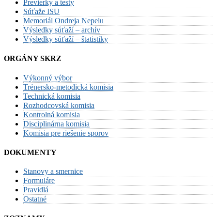
Previerky a testy
Súťaže ISU
Memoriál Ondreja Nepelu
Výsledky súťaží – archív
Výsledky súťaží – štatistiky
ORGÁNY SKRZ
Výkonný výbor
Trénersko-metodická komisia
Technická komisia
Rozhodcovská komisia
Kontrolná komisia
Disciplinárna komisia
Komisia pre riešenie sporov
DOKUMENTY
Stanovy a smernice
Formuláre
Pravidlá
Ostatné