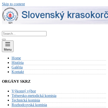
Skip to content
Menu
Home
História
Galéria
Kontakt
ORGÁNY SKRZ
Výkonný výbor
Trénersko-metodická komisia
Technická komisia
Rozhodcovská komisia