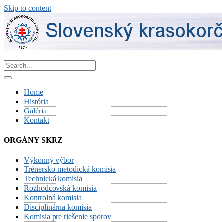
Skip to content
Home
História
Galéria
Kontakt
ORGÁNY SKRZ
Výkonný výbor
Trénersko-metodická komisia
Technická komisia
Rozhodcovská komisia
Kontrolná komisia
Disciplinárna komisia
Komisia pre riešenie sporov