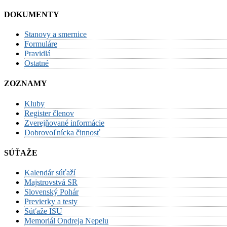
DOKUMENTY
Stanovy a smernice
Formuláre
Pravidlá
Ostatné
ZOZNAMY
Kluby
Register členov
Zverejňované informácie
Dobrovoľnícka činnosť
SÚŤAŽE
Kalendár súťaží
Majstrovstvá SR
Slovenský Pohár
Previerky a testy
Súťaže ISU
Memoriál Ondreja Nepelu