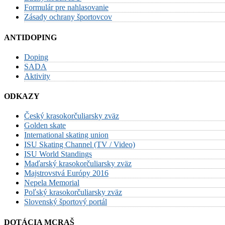
Formulár pre nahlasovanie
Zásady ochrany športovcov
ANTIDOPING
Doping
SADA
Aktivity
ODKAZY
Český krasokorčuliarsky zväz
Golden skate
International skating union
ISU Skating Channel (TV / Video)
ISU World Standings
Maďarský krasokorčuliarsky zväz
Majstrovstvá Európy 2016
Nepela Memorial
Poľský krasokorčuliarsky zväz
Slovenský športový portál
DOTÁCIA MCRAŠ