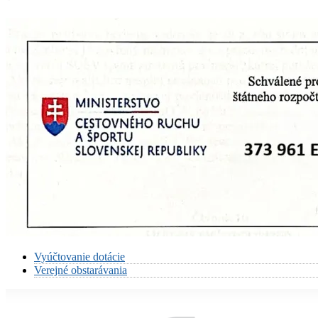
Vyúčtovanie dotácie
Verejné obstarávania