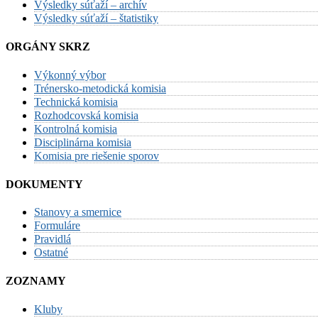
Výsledky súťaží – archív
Výsledky súťaží – štatistiky
ORGÁNY SKRZ
Výkonný výbor
Trénersko-metodická komisia
Technická komisia
Rozhodcovská komisia
Kontrolná komisia
Disciplinárna komisia
Komisia pre riešenie sporov
DOKUMENTY
Stanovy a smernice
Formuláre
Pravidlá
Ostatné
ZOZNAMY
Kluby