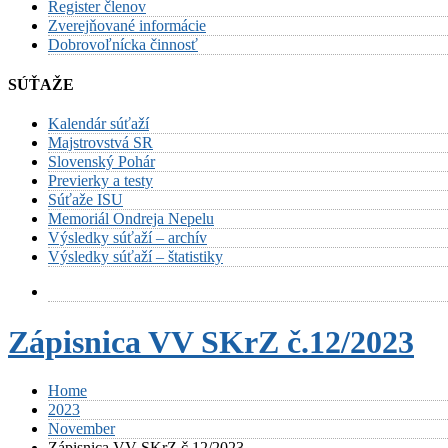
Register členov
Zverejňované informácie
Dobrovoľnícka činnosť
SÚŤAŽE
Kalendár súťaží
Majstrovstvá SR
Slovenský Pohár
Previerky a testy
Súťaže ISU
Memoriál Ondreja Nepelu
Výsledky súťaží – archív
Výsledky súťaží – štatistiky
Zápisnica VV SKrZ č.12/2023
Home
2023
November
Zápisnica VV SKrZ č.12/2023