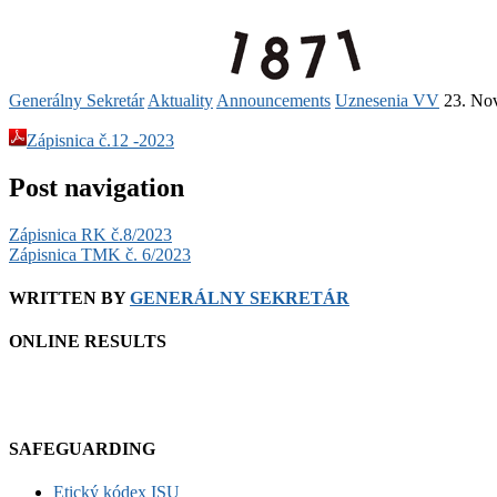
Generálny Sekretár
Aktuality
Announcements
Uznesenia VV
23. No
Zápisnica č.12 -2023
Post navigation
Zápisnica RK č.8/2023
Zápisnica TMK č. 6/2023
WRITTEN BY
GENERÁLNY SEKRETÁR
ONLINE RESULTS
SAFEGUARDING
Etický kódex ISU