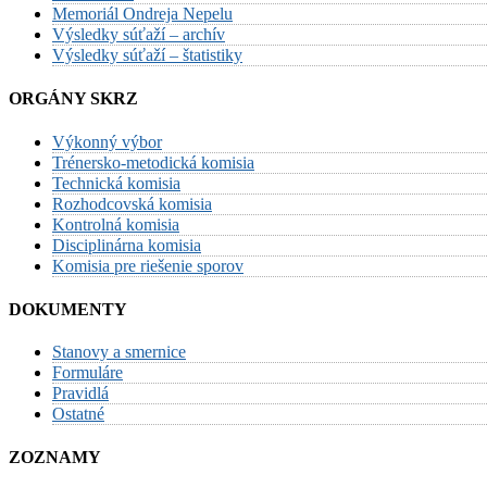
Memoriál Ondreja Nepelu
Výsledky súťaží – archív
Výsledky súťaží – štatistiky
ORGÁNY SKRZ
Výkonný výbor
Trénersko-metodická komisia
Technická komisia
Rozhodcovská komisia
Kontrolná komisia
Disciplinárna komisia
Komisia pre riešenie sporov
DOKUMENTY
Stanovy a smernice
Formuláre
Pravidlá
Ostatné
ZOZNAMY