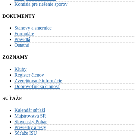
Komisia pre riešenie sporov
DOKUMENTY
Stanovy a smernice
Formuláre
Pravidlá
Ostatné
ZOZNAMY
Kluby
Register členov
Zverejňované informácie
Dobrovoľnícka činnosť
SÚŤAŽE
Kalendár súťaží
Majstrovstvá SR
Slovenský Pohár
Previerky a testy
Súťaže ISU