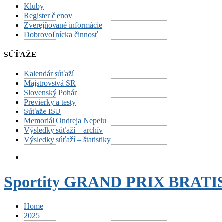
Kluby
Register členov
Zverejňované informácie
Dobrovoľnícka činnosť
SÚŤAŽE
Kalendár súťaží
Majstrovstvá SR
Slovenský Pohár
Previerky a testy
Súťaže ISU
Memoriál Ondreja Nepelu
Výsledky súťaží – archív
Výsledky súťaží – štatistiky
Sportity GRAND PRIX BRAT
Home
2025