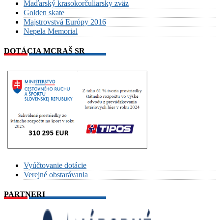
Maďarský krasokorčuliarsky zväz
Golden skate
Majstrovstvá Európy 2016
Nepela Memorial
DOTÁCIA MCRAŠ SR
Vyúčtovanie dotácie
Verejné obstarávania
PARTNERI