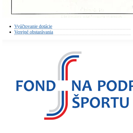
Vyúčtovanie dotácie
Verejné obstarávania