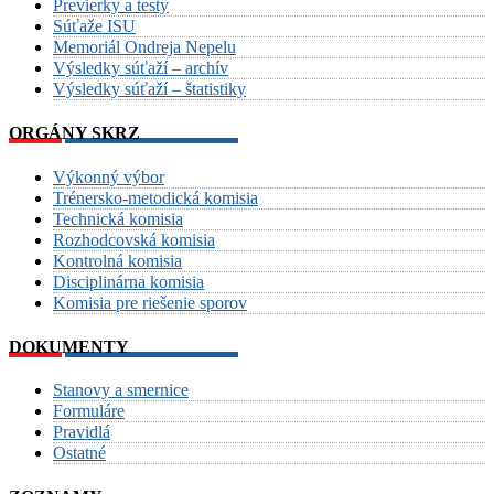
Previerky a testy
Súťaže ISU
Memoriál Ondreja Nepelu
Výsledky súťaží – archív
Výsledky súťaží – štatistiky
ORGÁNY SKRZ
Výkonný výbor
Trénersko-metodická komisia
Technická komisia
Rozhodcovská komisia
Kontrolná komisia
Disciplinárna komisia
Komisia pre riešenie sporov
DOKUMENTY
Stanovy a smernice
Formuláre
Pravidlá
Ostatné