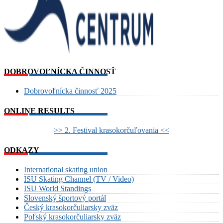
DOBROVOĽNÍCKA ČINNOSŤ
Dobrovoľnícka činnosť 2025
ONLINE RESULTS
>> 2. Festival krasokorčuľovania <<
ODKAZY
International skating union
ISU Skating Channel (TV / Video)
ISU World Standings
Slovenský športový portál
Český krasokorčuliarsky zväz
Poľský krasokorčuliarsky zväz