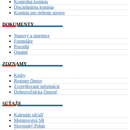
Kontrolná komisia
Disciplinárna komisia
Komisia pre riešenie sporov
DOKUMENTY
Stanovy a smernice
Formuláre
Pravidlá
Ostatné
ZOZNAMY
Kluby
Register členov
Zverejňované informácie
Dobrovoľnícka činnosť
SÚŤAŽE
Kalendár súťaží
Majstrovstvá SR
Slovenský Pohár