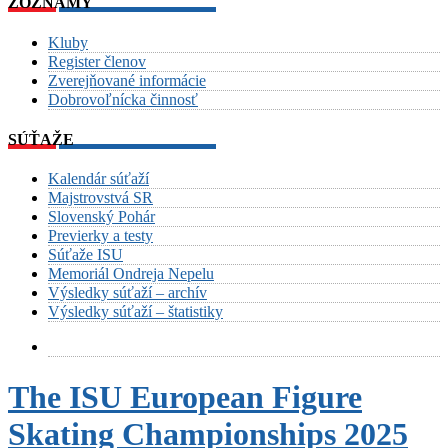
ZOZNAMY
Kluby
Register členov
Zverejňované informácie
Dobrovoľnícka činnosť
SÚŤAŽE
Kalendár súťaží
Majstrovstvá SR
Slovenský Pohár
Previerky a testy
Súťaže ISU
Memoriál Ondreja Nepelu
Výsledky súťaží – archív
Výsledky súťaží – štatistiky
The ISU European Figure
Skating Championships 2025