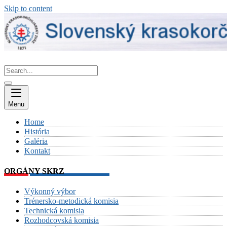
Skip to content
Menu
Home
História
Galéria
Kontakt
ORGÁNY SKRZ
Výkonný výbor
Trénersko-metodická komisia
Technická komisia
Rozhodcovská komisia