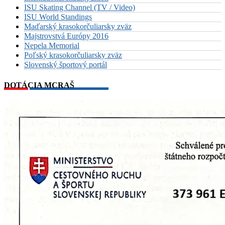
ISU Skating Channel (TV / Video)
ISU World Standings
Maďarský krasokorčuliarsky zväz
Majstrovstvá Európy 2016
Nepela Memorial
Poľský krasokorčuliarsky zväz
Slovenský športový portál
DOTÁCIA MCRAŠ