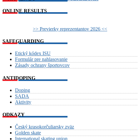
ONLINE RESULTS
>> Previerky reprezentantov 2026 <<
SAFEGUARDING
Etický kódex ISU
Formulár pre nahlasovanie
Zásady ochrany športovcov
ANTIDOPING
Doping
SADA
Aktivity
ODKAZY
Český krasokorčuliarsky zväz
Golden skate
International skating union