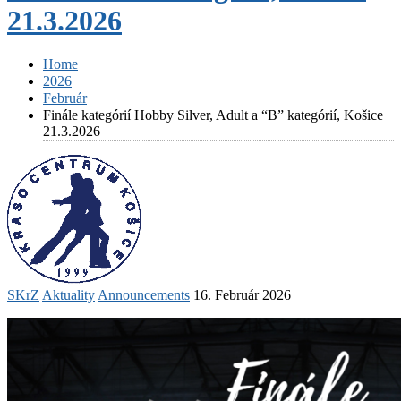
21.3.2026
Home
2026
Február
Finále kategórií Hobby Silver, Adult a “B” kategórií, Košice
21.3.2026
SKrZ
Aktuality
Announcements
16. Február 2026