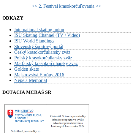
>> 2. Festival krasokorčuľovania <<
ODKAZY
International skating union
ISU Skating Channel (TV / Video)
ISU World Standings
Slovenský športový portál
Český krasokorčuliarsky zväz
Poľský krasokorčuliarsky zväz
Maďarský krasokorčuliarsky zväz
Golden skate
Majstrovstvá Európy 2016
Nepela Memorial
DOTÁCIA MCRAŠ SR