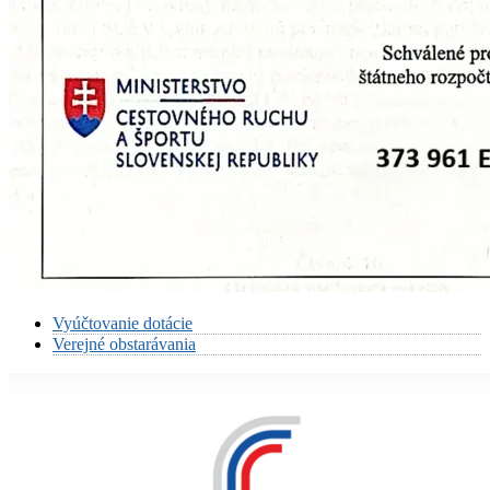
Vyúčtovanie dotácie
Verejné obstarávania