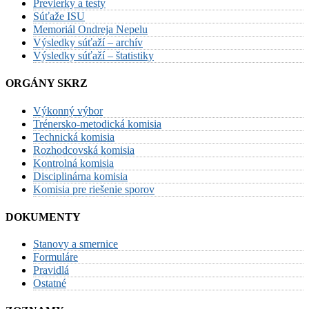
Previerky a testy
Súťaže ISU
Memoriál Ondreja Nepelu
Výsledky súťaží – archív
Výsledky súťaží – štatistiky
ORGÁNY SKRZ
Výkonný výbor
Trénersko-metodická komisia
Technická komisia
Rozhodcovská komisia
Kontrolná komisia
Disciplinárna komisia
Komisia pre riešenie sporov
DOKUMENTY
Stanovy a smernice
Formuláre
Pravidlá
Ostatné