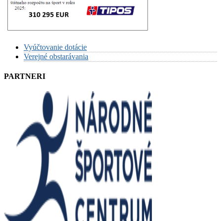
Vyúčtovanie dotácie
Verejné obstarávania
PARTNERI