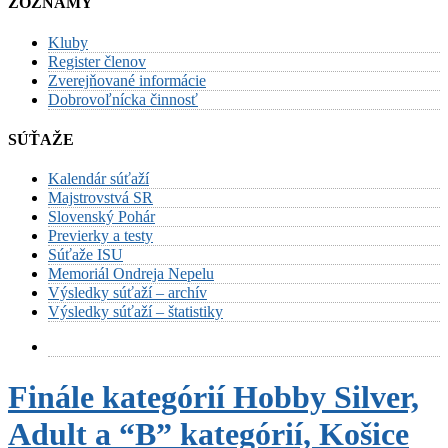
ZOZNAMY
Kluby
Register členov
Zverejňované informácie
Dobrovoľnícka činnosť
SÚŤAŽE
Kalendár súťaží
Majstrovstvá SR
Slovenský Pohár
Previerky a testy
Súťaže ISU
Memoriál Ondreja Nepelu
Výsledky súťaží – archív
Výsledky súťaží – štatistiky
Finále kategórií Hobby Silver,
Adult a “B” kategórií, Košice