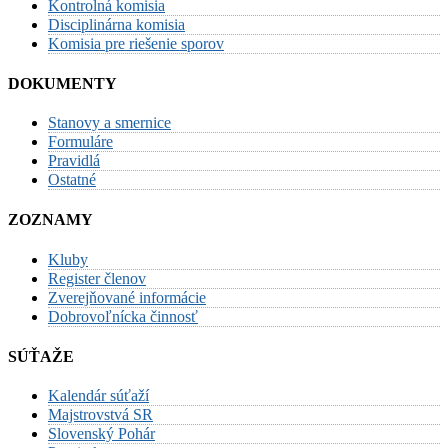
Kontrolná komisia
Disciplinárna komisia
Komisia pre riešenie sporov
DOKUMENTY
Stanovy a smernice
Formuláre
Pravidlá
Ostatné
ZOZNAMY
Kluby
Register členov
Zverejňované informácie
Dobrovoľnícka činnosť
SÚŤAŽE
Kalendár súťaží
Majstrovstvá SR
Slovenský Pohár