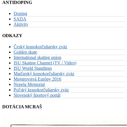
ANTIDOPING
Doping
SADA
Aktivity
ODKAZY
Český krasokorčuliarsky zväz
Golden skate
International skating union
ISU Skating Channel (TV / Video)
ISU World Standings
Maďarský krasokorčuliarsky zväz
Majstrovstvá Európy 2016
Nepela Memorial
Poľský krasokorčuliarsky zväz
Slovenský športový portál
DOTÁCIA MCRAŠ