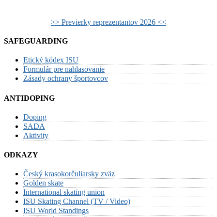
>> Previerky reprezentantov 2026 <<
SAFEGUARDING
Etický kódex ISU
Formulár pre nahlasovanie
Zásady ochrany športovcov
ANTIDOPING
Doping
SADA
Aktivity
ODKAZY
Český krasokorčuliarsky zväz
Golden skate
International skating union
ISU Skating Channel (TV / Video)
ISU World Standings