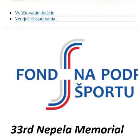
Vyúčtovanie dotácie
Verejné obstarávania