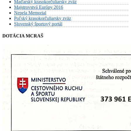
Maďarský krasokorčuliarsky zväz
Majstrovstvá Európy 2016
Nepela Memorial
Poľský krasokorčuliarsky zväz
Slovenský športový portál
DOTÁCIA MCRAŠ