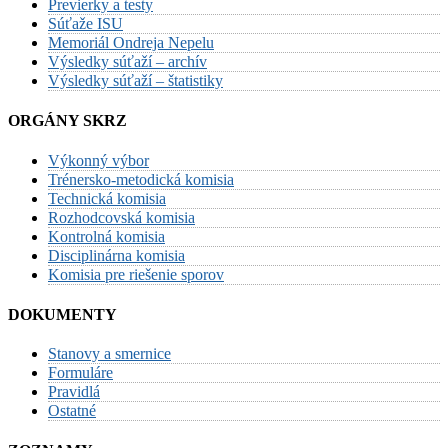
Previerky a testy
Súťaže ISU
Memoriál Ondreja Nepelu
Výsledky súťaží – archív
Výsledky súťaží – štatistiky
ORGÁNY SKRZ
Výkonný výbor
Trénersko-metodická komisia
Technická komisia
Rozhodcovská komisia
Kontrolná komisia
Disciplinárna komisia
Komisia pre riešenie sporov
DOKUMENTY
Stanovy a smernice
Formuláre
Pravidlá
Ostatné