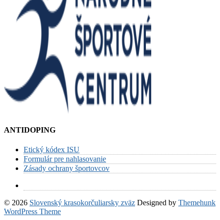
ANTIDOPING
Etický kódex ISU
Formulár pre nahlasovanie
Zásady ochrany športovcov
© 2026
Slovenský krasokorčuliarsky zväz
Designed by
Themehunk
WordPress Theme