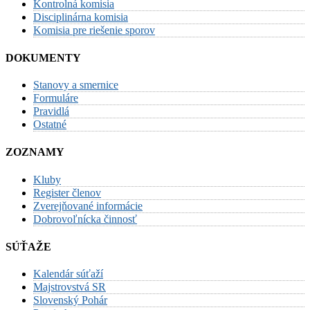
Kontrolná komisia
Disciplinárna komisia
Komisia pre riešenie sporov
DOKUMENTY
Stanovy a smernice
Formuláre
Pravidlá
Ostatné
ZOZNAMY
Kluby
Register členov
Zverejňované informácie
Dobrovoľnícka činnosť
SÚŤAŽE
Kalendár súťaží
Majstrovstvá SR
Slovenský Pohár