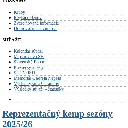
ZOZNAMY
Kluby
Register členov
Zverejňované informácie
Dobrovoľnícka činnosť
SÚŤAŽE
Kalendár súťaží
Majstrovstvá SR
Slovenský Pohár
Previerky a testy
Súťaže ISU
Memoriál Ondreja Nepelu
Výsledky súťaží – archív
Výsledky súťaží – štatistiky
Reprezentačný kemp sezóny
2025/26