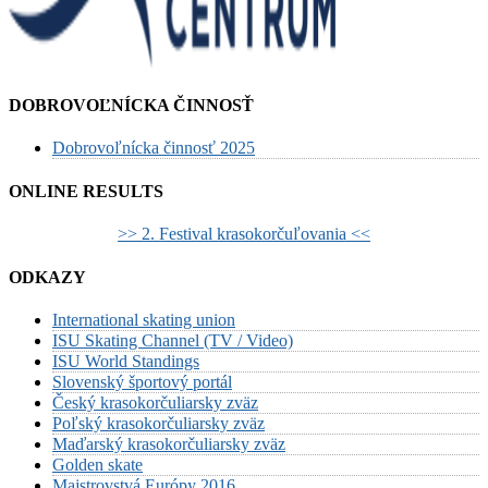
DOBROVOĽNÍCKA ČINNOSŤ
Dobrovoľnícka činnosť 2025
ONLINE RESULTS
>> 2. Festival krasokorčuľovania <<
ODKAZY
International skating union
ISU Skating Channel (TV / Video)
ISU World Standings
Slovenský športový portál
Český krasokorčuliarsky zväz
Poľský krasokorčuliarsky zväz
Maďarský krasokorčuliarsky zväz
Golden skate
Majstrovstvá Európy 2016