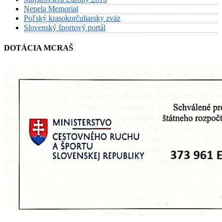
Nepela Memorial
Poľský krasokorčuliarsky zväz
Slovenský športový portál
DOTÁCIA MCRAŠ