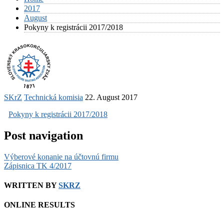
2017
August
Pokyny k registrácii 2017/2018
SKrZ
Technická komisia
22. August 2017
Pokyny k registrácii 2017/2018
Post navigation
Výberové konanie na účtovnú firmu
Zápisnica TK 4/2017
WRITTEN BY
SKRZ
ONLINE RESULTS