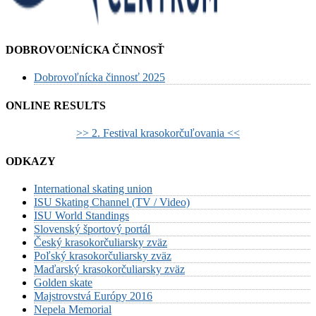
DOBROVOĽNÍCKA ČINNOSŤ
Dobrovoľnícka činnosť 2025
ONLINE RESULTS
>> 2. Festival krasokorčuľovania <<
ODKAZY
International skating union
ISU Skating Channel (TV / Video)
ISU World Standings
Slovenský športový portál
Český krasokorčuliarsky zväz
Poľský krasokorčuliarsky zväz
Maďarský krasokorčuliarsky zväz
Golden skate
Majstrovstvá Európy 2016
Nepela Memorial