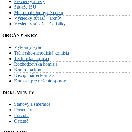
Previerky a testy
Súťaže ISU
Memoriál Ondreja Nepelu
Výsledky súťaží – archív
Výsledky súťaží – štatistiky
ORGÁNY SKRZ
Výkonný výbor
Trénersko-metodická komisia
Technická komisia
Rozhodcovská komisia
Kontrolná komisia
Disciplinárna komisia
Komisia pre riešenie sporov
DOKUMENTY
Stanovy a smernice
Formuláre
Pravidlá
Ostatné