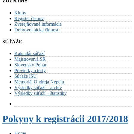
ZOZNAMY
Kluby
Register členov
Zverejňované informácie
Dobrovoľnícka činnosť
SÚŤAŽE
Kalendár súťaží
Majstrovstvá SR
Slovenský Pohár
Previerky a testy
Súťaže ISU
Memoriál Ondreja Nepelu
Výsledky súťaží – archív
Výsledky súťaží – štatistiky
Pokyny k registrácii 2017/2018
Home