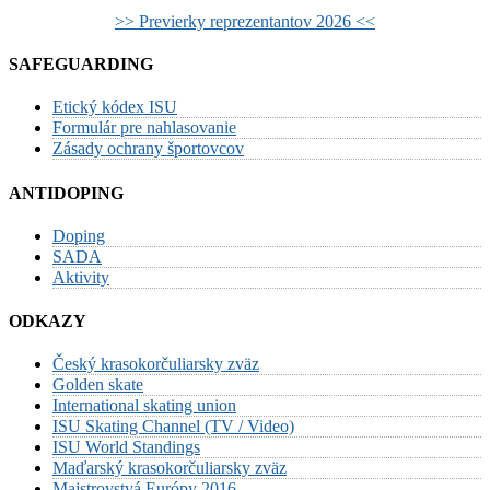
>> Previerky reprezentantov 2026 <<
SAFEGUARDING
Etický kódex ISU
Formulár pre nahlasovanie
Zásady ochrany športovcov
ANTIDOPING
Doping
SADA
Aktivity
ODKAZY
Český krasokorčuliarsky zväz
Golden skate
International skating union
ISU Skating Channel (TV / Video)
ISU World Standings
Maďarský krasokorčuliarsky zväz
Majstrovstvá Európy 2016