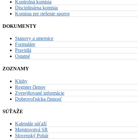
Kontrolná komisia
Disciplinárna komisia
Komisia pre riešenie sporov
DOKUMENTY
Stanovy a smernice
Formuláre
Pravidlá
Ostatné
ZOZNAMY
Kluby
Register členov
Zverejňované informácie
Dobrovoľnícka činnosť
SÚŤAŽE
Kalendár súťaží
Majstrovstvá SR
Slovenský Pohár