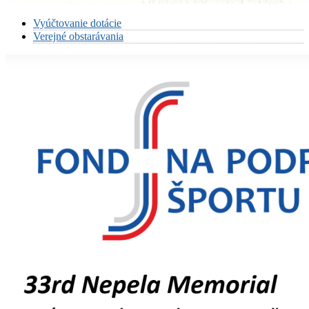
Vyúčtovanie dotácie
Verejné obstarávania