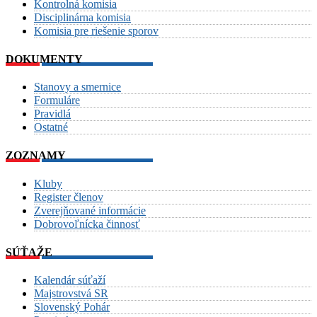
Kontrolná komisia
Disciplinárna komisia
Komisia pre riešenie sporov
DOKUMENTY
Stanovy a smernice
Formuláre
Pravidlá
Ostatné
ZOZNAMY
Kluby
Register členov
Zverejňované informácie
Dobrovoľnícka činnosť
SÚŤAŽE
Kalendár súťaží
Majstrovstvá SR
Slovenský Pohár