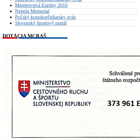
Majstrovstvá Európy 2016
Nepela Memorial
Poľský krasokorčuliarsky zväz
Slovenský športový portál
DOTÁCIA MCRAŠ