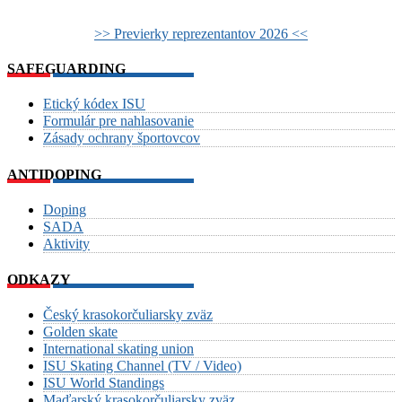
>> Previerky reprezentantov 2026 <<
SAFEGUARDING
Etický kódex ISU
Formulár pre nahlasovanie
Zásady ochrany športovcov
ANTIDOPING
Doping
SADA
Aktivity
ODKAZY
Český krasokorčuliarsky zväz
Golden skate
International skating union
ISU Skating Channel (TV / Video)
ISU World Standings
Maďarský krasokorčuliarsky zväz