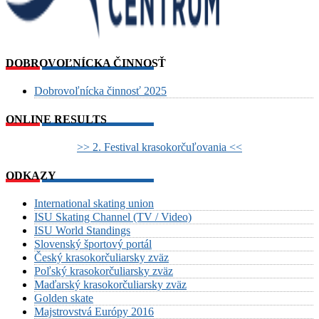
DOBROVOĽNÍCKA ČINNOSŤ
Dobrovoľnícka činnosť 2025
ONLINE RESULTS
>> 2. Festival krasokorčuľovania <<
ODKAZY
International skating union
ISU Skating Channel (TV / Video)
ISU World Standings
Slovenský športový portál
Český krasokorčuliarsky zväz
Poľský krasokorčuliarsky zväz
Maďarský krasokorčuliarsky zväz
Golden skate
Majstrovstvá Európy 2016