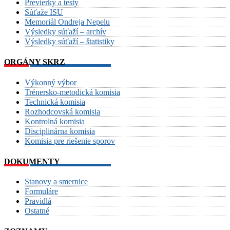
Previerky a testy
Súťaže ISU
Memoriál Ondreja Nepelu
Výsledky súťaží – archív
Výsledky súťaží – štatistiky
ORGÁNY SKRZ
Výkonný výbor
Trénersko-metodická komisia
Technická komisia
Rozhodcovská komisia
Kontrolná komisia
Disciplinárna komisia
Komisia pre riešenie sporov
DOKUMENTY
Stanovy a smernice
Formuláre
Pravidlá
Ostatné