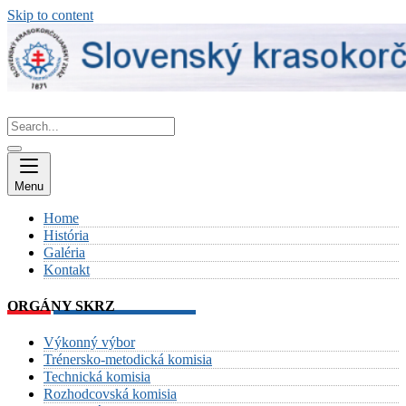
Skip to content
Menu
Home
História
Galéria
Kontakt
ORGÁNY SKRZ
Výkonný výbor
Trénersko-metodická komisia
Technická komisia
Rozhodcovská komisia