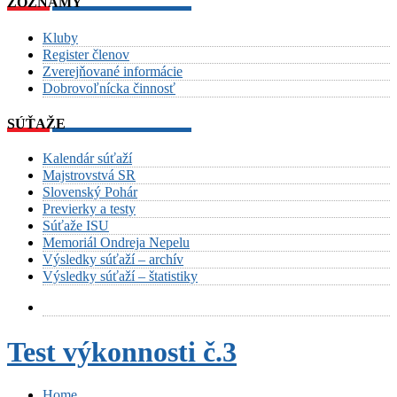
ZOZNAMY
Kluby
Register členov
Zverejňované informácie
Dobrovoľnícka činnosť
SÚŤAŽE
Kalendár súťaží
Majstrovstvá SR
Slovenský Pohár
Previerky a testy
Súťaže ISU
Memoriál Ondreja Nepelu
Výsledky súťaží – archív
Výsledky súťaží – štatistiky
Test výkonnosti č.3
Home