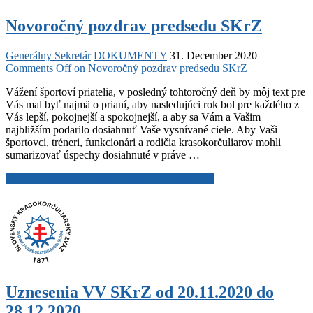
Novoročný pozdrav predsedu SKrZ
Generálny Sekretár
DOKUMENTY
31. December 2020
Comments Off
on Novoročný pozdrav predsedu SKrZ
Vážení športoví priatelia, v posledný tohtoročný deň by môj text pre
Vás mal byť najmä o prianí, aby nasledujúci rok bol pre každého z
Vás lepší, pokojnejší a spokojnejší, a aby sa Vám a Vašim
najbližším podarilo dosiahnuť Vaše vysnívané ciele. Aby Vaši
športovci, tréneri, funkcionári a rodičia krasokorčuliarov mohli
sumarizovať úspechy dosiahnuté v práve …
Novoročný pozdrav predsedu SKrZ
Read More
Uznesenia VV SKrZ od 20.11.2020 do
28.12.2020