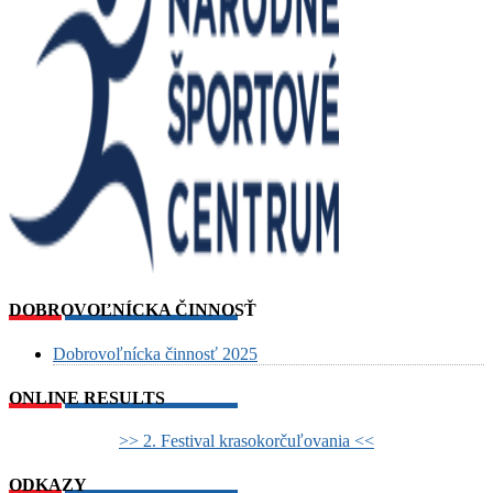
DOBROVOĽNÍCKA ČINNOSŤ
Dobrovoľnícka činnosť 2025
ONLINE RESULTS
>> 2. Festival krasokorčuľovania <<
ODKAZY