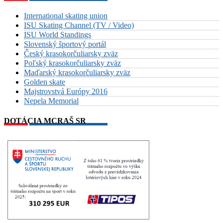
International skating union
ISU Skating Channel (TV / Video)
ISU World Standings
Slovenský športový portál
Český krasokorčuliarsky zväz
Poľský krasokorčuliarsky zväz
Maďarský krasokorčuliarsky zväz
Golden skate
Majstrovstvá Európy 2016
Nepela Memorial
DOTÁCIA MCRAŠ SR