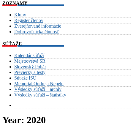
ZOZNAMY
Kluby
Register členov
Zverejňované informácie
Dobrovoľnícka činnosť
SÚŤAŽE
Kalendár súťaží
Majstrovstvá SR
Slovenský Pohár
Previerky a testy
Súťaže ISU
Memoriál Ondreja Nepelu
Výsledky súťaží – archív
Výsledky súťaží – štatistiky
Year:
2020