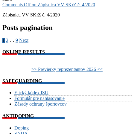
Comments Off
on Zápisnica VV SKrZ č. 4/2020
Zápisnica VV SKrZ č. 4/2020
Posts pagination
1
2
…
9
Next
ONLINE RESULTS
>> Previerky reprezentantov 2026 <<
SAFEGUARDING
Etický kódex ISU
Formulár pre nahlasovanie
Zásady ochrany športovcov
ANTIDOPING
Doping
SADA