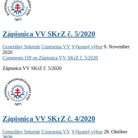
Zápisnica VV SKrZ č. 5/2020
Generálny Sekretár
Uznesenia VV
Výkonný výbor
9. November
2020
Comments Off
on Zápisnica VV SKrZ č. 5/2020
Zápisnica VV SKrZ č. 5/2020
Zápisnica VV SKrZ č. 4/2020
Generálny Sekretár
Uznesenia VV
Výkonný výbor
28. Október
2020