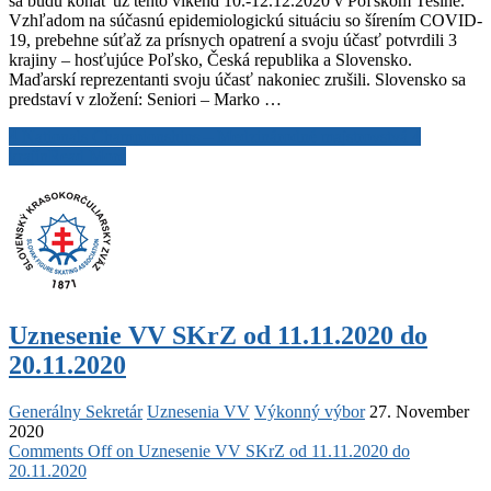
sa budú konať už tento víkend 10.-12.12.2020 v Poľskom Tešíne.
Vzhľadom na súčasnú epidemiologickú situáciu so šírením COVID-
19, prebehne súťaž za prísnych opatrení a svoju účasť potvrdili 3
krajiny – hosťujúce Poľsko, Česká republika a Slovensko.
Maďarskí reprezentanti svoju účasť nakoniec zrušili. Slovensko sa
predstaví v zložení: Seniori – Marko …
4 Nationals Championships – Medzinárodné majstrovstvá 4
krajín
Read More
Uznesenie VV SKrZ od 11.11.2020 do
20.11.2020
Generálny Sekretár
Uznesenia VV
Výkonný výbor
27. November
2020
Comments Off
on Uznesenie VV SKrZ od 11.11.2020 do
20.11.2020