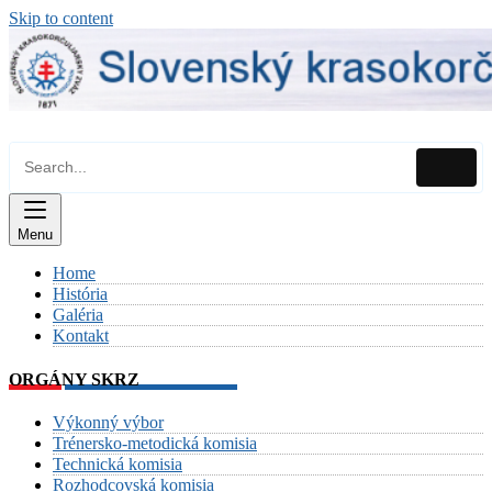
Skip to content
Menu
Home
História
Galéria
Kontakt
ORGÁNY SKRZ
Výkonný výbor
Trénersko-metodická komisia
Technická komisia
Rozhodcovská komisia