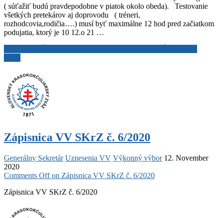
( súťažiť budú pravdepodobne v piatok okolo obeda). Testovanie
všetkých pretekárov aj doprovodu ( tréneri,
rozhodcovia,rodičia….) musí byť maximálne 12 hod pred začiatkom
podujatia, ktorý je 10 12.o 21 …
Veľká cena Žilina – 10.-12.12.2020 – AKTUALIZÁCIA
Read
More
Zápisnica VV SKrZ č. 6/2020
Generálny Sekretár
Uznesenia VV
Výkonný výbor
12. November
2020
Comments Off
on Zápisnica VV SKrZ č. 6/2020
Zápisnica VV SKrZ č. 6/2020