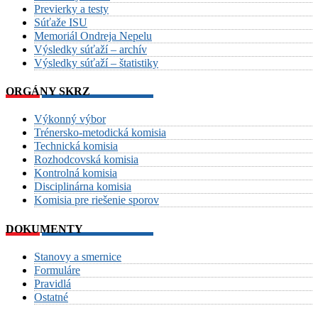
Previerky a testy
Súťaže ISU
Memoriál Ondreja Nepelu
Výsledky súťaží – archív
Výsledky súťaží – štatistiky
ORGÁNY SKRZ
Výkonný výbor
Trénersko-metodická komisia
Technická komisia
Rozhodcovská komisia
Kontrolná komisia
Disciplinárna komisia
Komisia pre riešenie sporov
DOKUMENTY
Stanovy a smernice
Formuláre
Pravidlá
Ostatné