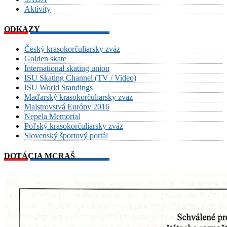
Aktivity
ODKAZY
Český krasokorčuliarsky zväz
Golden skate
International skating union
ISU Skating Channel (TV / Video)
ISU World Standings
Maďarský krasokorčuliarsky zväz
Majstrovstvá Európy 2016
Nepela Memorial
Poľský krasokorčuliarsky zväz
Slovenský športový portál
DOTÁCIA MCRAŠ