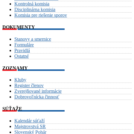
Kontrolná komisia
Disciplinárna komisia
Komisia pre riešenie sporov
DOKUMENTY
Stanovy a smernice
Formuláre
Pravidlá
Ostatné
ZOZNAMY
Kluby
Register členov
Zverejňované informácie
Dobrovoľnícka činnosť
SÚŤAŽE
Kalendár súťaží
Majstrovstvá SR
Slovenský Pohár