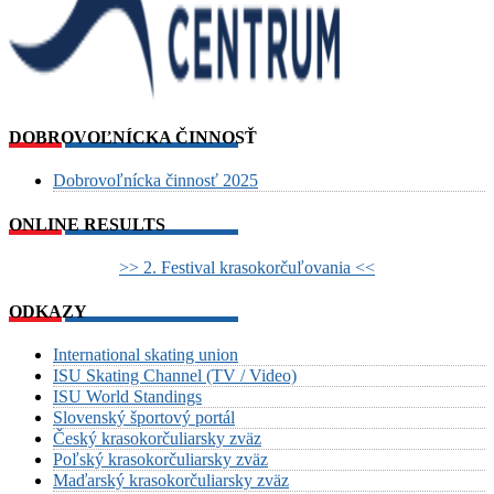
DOBROVOĽNÍCKA ČINNOSŤ
Dobrovoľnícka činnosť 2025
ONLINE RESULTS
>> 2. Festival krasokorčuľovania <<
ODKAZY
International skating union
ISU Skating Channel (TV / Video)
ISU World Standings
Slovenský športový portál
Český krasokorčuliarsky zväz
Poľský krasokorčuliarsky zväz
Maďarský krasokorčuliarsky zväz