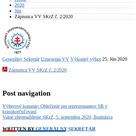
2020
Jún
Zápisnica VV SKrZ č. 2/2020
Generálny Sekretár
Uznesenia VV
Výkonný výbor
25. Jún 2020
Zápisnica VV SKrZ č. 2/2020
Post navigation
Výberové konanie: Oblečenie pre reprezentantov SR v
krasokorčuľovaní
Valné zhromaždenie SKrZ, 5. septembra 2020, Bratislava
WRITTEN BY
GENERÁLNY SEKRETÁR