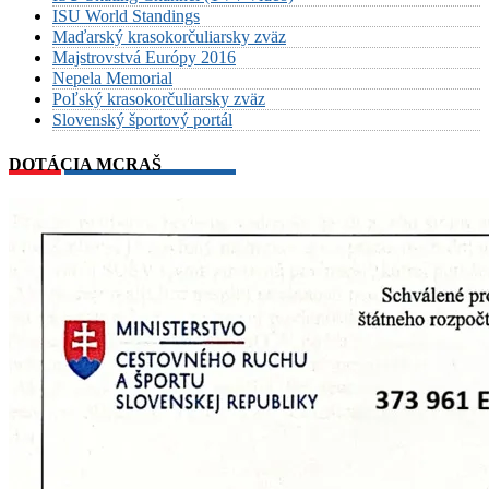
ISU World Standings
Maďarský krasokorčuliarsky zväz
Majstrovstvá Európy 2016
Nepela Memorial
Poľský krasokorčuliarsky zväz
Slovenský športový portál
DOTÁCIA MCRAŠ