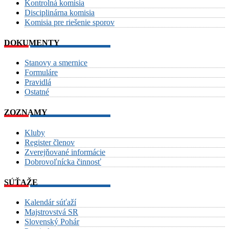
Kontrolná komisia
Disciplinárna komisia
Komisia pre riešenie sporov
DOKUMENTY
Stanovy a smernice
Formuláre
Pravidlá
Ostatné
ZOZNAMY
Kluby
Register členov
Zverejňované informácie
Dobrovoľnícka činnosť
SÚŤAŽE
Kalendár súťaží
Majstrovstvá SR
Slovenský Pohár