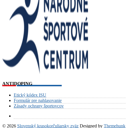
ANTIDOPING
Etický kódex ISU
Formulár pre nahlasovanie
Zásady ochrany športovcov
© 2026
Slovenský krasokorčuliarsky zväz
Designed by
Themehunk