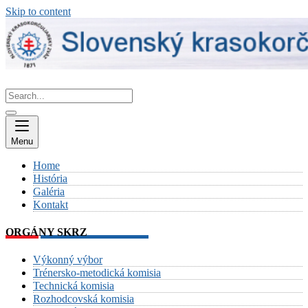
Skip to content
Menu
Home
História
Galéria
Kontakt
ORGÁNY SKRZ
Výkonný výbor
Trénersko-metodická komisia
Technická komisia
Rozhodcovská komisia