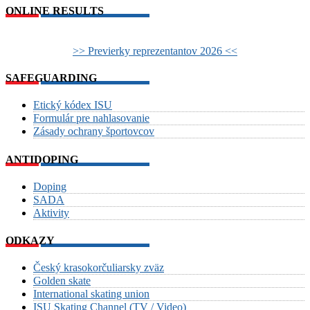
ONLINE RESULTS
>> Previerky reprezentantov 2026 <<
SAFEGUARDING
Etický kódex ISU
Formulár pre nahlasovanie
Zásady ochrany športovcov
ANTIDOPING
Doping
SADA
Aktivity
ODKAZY
Český krasokorčuliarsky zväz
Golden skate
International skating union
ISU Skating Channel (TV / Video)