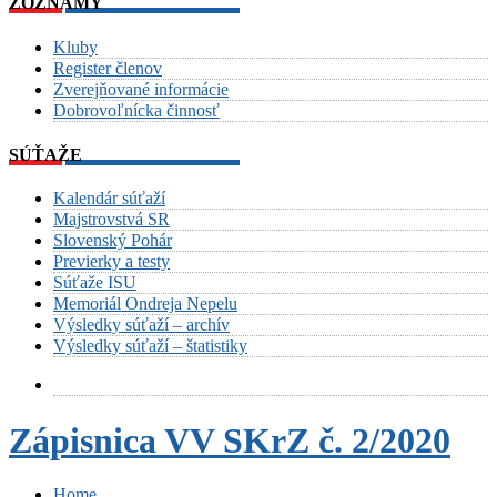
ZOZNAMY
Kluby
Register členov
Zverejňované informácie
Dobrovoľnícka činnosť
SÚŤAŽE
Kalendár súťaží
Majstrovstvá SR
Slovenský Pohár
Previerky a testy
Súťaže ISU
Memoriál Ondreja Nepelu
Výsledky súťaží – archív
Výsledky súťaží – štatistiky
Zápisnica VV SKrZ č. 2/2020
Home