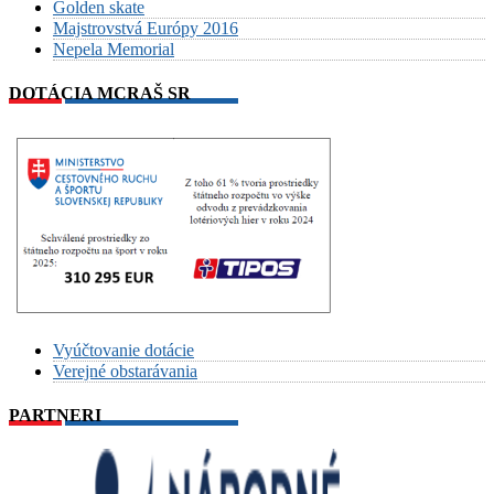
Golden skate
Majstrovstvá Európy 2016
Nepela Memorial
DOTÁCIA MCRAŠ SR
Vyúčtovanie dotácie
Verejné obstarávania
PARTNERI