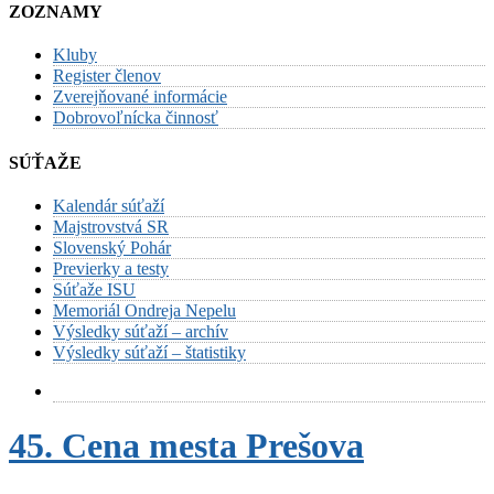
ZOZNAMY
Kluby
Register členov
Zverejňované informácie
Dobrovoľnícka činnosť
SÚŤAŽE
Kalendár súťaží
Majstrovstvá SR
Slovenský Pohár
Previerky a testy
Súťaže ISU
Memoriál Ondreja Nepelu
Výsledky súťaží – archív
Výsledky súťaží – štatistiky
45. Cena mesta Prešova