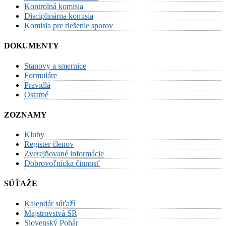
Kontrolná komisia
Disciplinárna komisia
Komisia pre riešenie sporov
DOKUMENTY
Stanovy a smernice
Formuláre
Pravidlá
Ostatné
ZOZNAMY
Kluby
Register členov
Zverejňované informácie
Dobrovoľnícka činnosť
SÚŤAŽE
Kalendár súťaží
Majstrovstvá SR
Slovenský Pohár