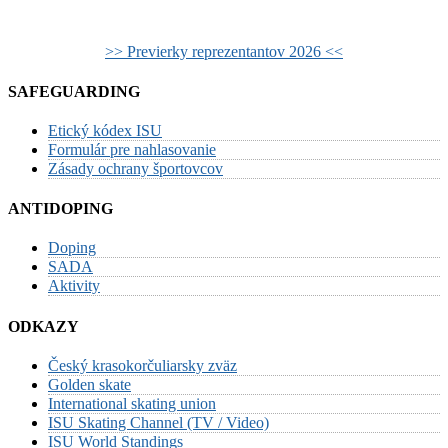
>> Previerky reprezentantov 2026 <<
SAFEGUARDING
Etický kódex ISU
Formulár pre nahlasovanie
Zásady ochrany športovcov
ANTIDOPING
Doping
SADA
Aktivity
ODKAZY
Český krasokorčuliarsky zväz
Golden skate
International skating union
ISU Skating Channel (TV / Video)
ISU World Standings