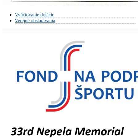
Vyúčtovanie dotácie
Verejné obstarávania