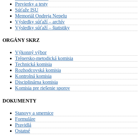
Previerky a testy
Súťaže ISU
Memoriál Ondreja Nepelu
Výsledky súťaží – archív
Výsledky súťaží – štatistiky
ORGÁNY SKRZ
Výkonný výbor
Trénersko-metodická komisia
Technická komisia
Rozhodcovská komisia
Kontrolná komisia
Disciplinárna komisia
Komisia pre riešenie sporov
DOKUMENTY
Stanovy a smernice
Formuláre
Pravidlá
Ostatné