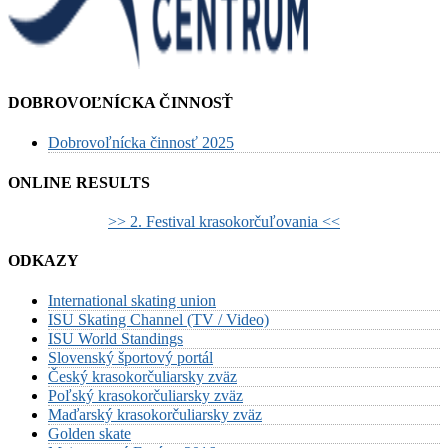
DOBROVOĽNÍCKA ČINNOSŤ
Dobrovoľnícka činnosť 2025
ONLINE RESULTS
>> 2. Festival krasokorčuľovania <<
ODKAZY
International skating union
ISU Skating Channel (TV / Video)
ISU World Standings
Slovenský športový portál
Český krasokorčuliarsky zväz
Poľský krasokorčuliarsky zväz
Maďarský krasokorčuliarsky zväz
Golden skate