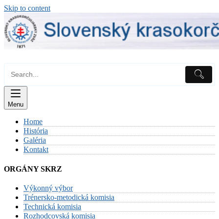
Skip to content
Menu
Home
História
Galéria
Kontakt
ORGÁNY SKRZ
Výkonný výbor
Trénersko-metodická komisia
Technická komisia
Rozhodcovská komisia