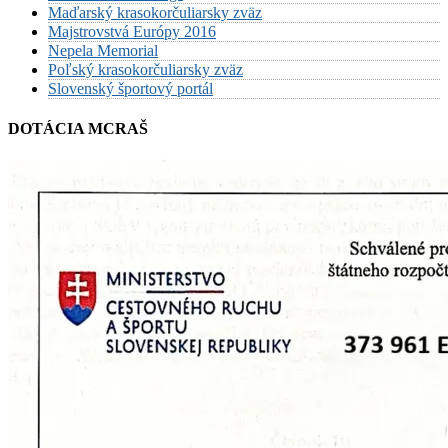
Maďarský krasokorčuliarsky zväz
Majstrovstvá Európy 2016
Nepela Memorial
Poľský krasokorčuliarsky zväz
Slovenský športový portál
DOTÁCIA MCRAŠ