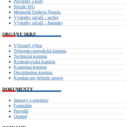
Previerky a testy
Súťaže ISU
Memoriál Ondreja Nepelu
Výsledky súťaží – archív
Výsledky súťaží – štatistiky
ORGÁNY SKRZ
Výkonný výbor
Trénersko-metodická komisia
Technická komisia
Rozhodcovská komisia
Kontrolná komisia
Disciplinárna komisia
Komisia pre riešenie sporov
DOKUMENTY
Stanovy a smernice
Formuláre
Pravidlá
Ostatné