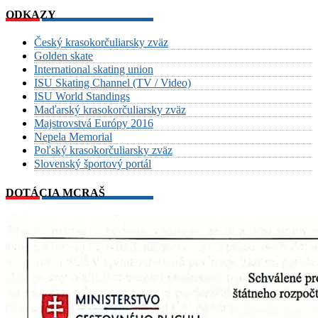
ODKAZY
Český krasokorčuliarsky zväz
Golden skate
International skating union
ISU Skating Channel (TV / Video)
ISU World Standings
Maďarský krasokorčuliarsky zväz
Majstrovstvá Európy 2016
Nepela Memorial
Poľský krasokorčuliarsky zväz
Slovenský športový portál
DOTÁCIA MCRAŠ