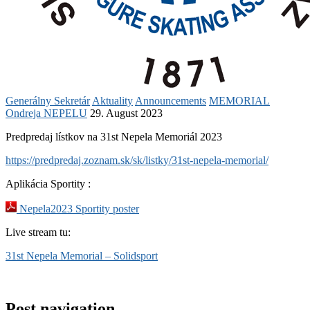
Generálny Sekretár
Aktuality
Announcements
MEMORIAL
Ondreja NEPELU
29. August 2023
Predpredaj lístkov na 31st Nepela Memoriál 2023
https://predpredaj.zoznam.sk/sk/listky/31st-nepela-memorial/
Aplikácia Sportity :
Nepela2023 Sportity poster
Live stream tu:
31st Nepela Memorial – Solidsport
Post navigation