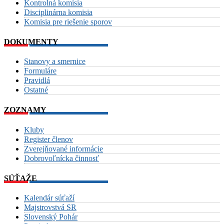
Kontrolná komisia
Disciplinárna komisia
Komisia pre riešenie sporov
DOKUMENTY
Stanovy a smernice
Formuláre
Pravidlá
Ostatné
ZOZNAMY
Kluby
Register členov
Zverejňované informácie
Dobrovoľnícka činnosť
SÚŤAŽE
Kalendár súťaží
Majstrovstvá SR
Slovenský Pohár