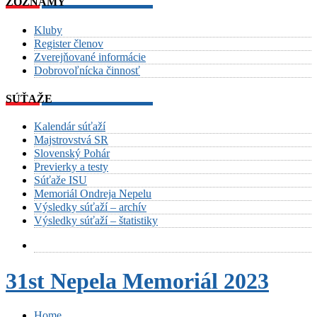
ZOZNAMY
Kluby
Register členov
Zverejňované informácie
Dobrovoľnícka činnosť
SÚŤAŽE
Kalendár súťaží
Majstrovstvá SR
Slovenský Pohár
Previerky a testy
Súťaže ISU
Memoriál Ondreja Nepelu
Výsledky súťaží – archív
Výsledky súťaží – štatistiky
31st Nepela Memoriál 2023
Home