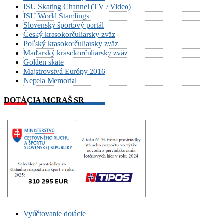
ISU Skating Channel (TV / Video)
ISU World Standings
Slovenský športový portál
Český krasokorčuliarsky zväz
Poľský krasokorčuliarsky zväz
Maďarský krasokorčuliarsky zväz
Golden skate
Majstrovstvá Európy 2016
Nepela Memorial
DOTÁCIA MCRAŠ SR
Vyúčtovanie dotácie