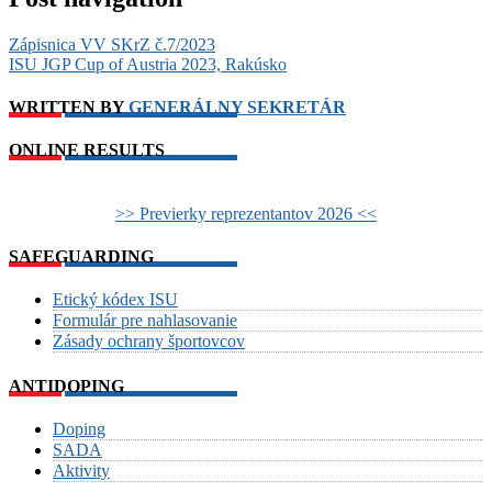
Zápisnica VV SKrZ č.7/2023
ISU JGP Cup of Austria 2023, Rakúsko
WRITTEN BY
GENERÁLNY SEKRETÁR
ONLINE RESULTS
>> Previerky reprezentantov 2026 <<
SAFEGUARDING
Etický kódex ISU
Formulár pre nahlasovanie
Zásady ochrany športovcov
ANTIDOPING
Doping
SADA
Aktivity