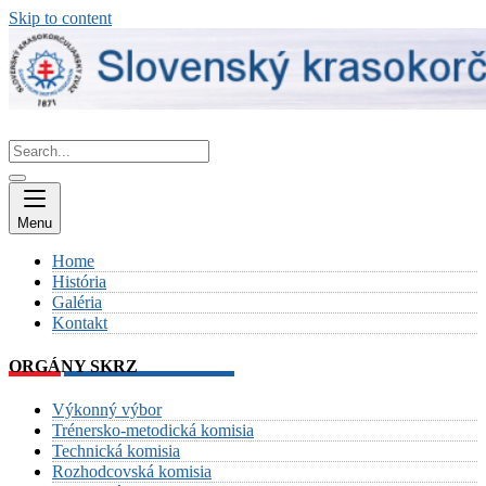
Skip to content
Menu
Home
História
Galéria
Kontakt
ORGÁNY SKRZ
Výkonný výbor
Trénersko-metodická komisia
Technická komisia
Rozhodcovská komisia