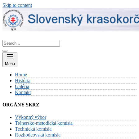
Skip to content
Menu
Home
História
Galéria
Kontakt
ORGÁNY SKRZ
Výkonný výbor
Trénersko-metodická komisia
Technická komisia
Rozhodcovská komisia