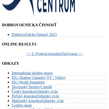
DOBROVOĽNÍCKA ČINNOSŤ
Dobrovoľnícka činnosť 2025
ONLINE RESULTS
>> 2. Festival krasokorčuľovania <<
ODKAZY
International skating union
ISU Skating Channel (TV / Video)
ISU World Standings
Slovenský športový portál
Český krasokorčuliarsky zväz
Poľský krasokorčuliarsky zväz
Maďarský krasokorčuliarsky zväz
Golden skate