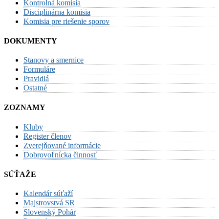
Kontrolná komisia
Disciplinárna komisia
Komisia pre riešenie sporov
DOKUMENTY
Stanovy a smernice
Formuláre
Pravidlá
Ostatné
ZOZNAMY
Kluby
Register členov
Zverejňované informácie
Dobrovoľnícka činnosť
SÚŤAŽE
Kalendár súťaží
Majstrovstvá SR
Slovenský Pohár