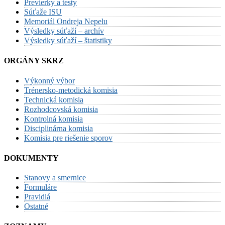
Previerky a testy
Súťaže ISU
Memoriál Ondreja Nepelu
Výsledky súťaží – archív
Výsledky súťaží – štatistiky
ORGÁNY SKRZ
Výkonný výbor
Trénersko-metodická komisia
Technická komisia
Rozhodcovská komisia
Kontrolná komisia
Disciplinárna komisia
Komisia pre riešenie sporov
DOKUMENTY
Stanovy a smernice
Formuláre
Pravidlá
Ostatné