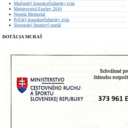
Maďarský krasokorčuliarsky zväz
Majstrovstvá Európy 2016
Nepela Memorial
Poľský krasokorčuliarsky zväz
Slovenský športový portál
DOTÁCIA MCRAŠ