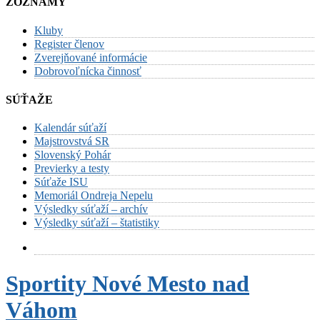
ZOZNAMY
Kluby
Register členov
Zverejňované informácie
Dobrovoľnícka činnosť
SÚŤAŽE
Kalendár súťaží
Majstrovstvá SR
Slovenský Pohár
Previerky a testy
Súťaže ISU
Memoriál Ondreja Nepelu
Výsledky súťaží – archív
Výsledky súťaží – štatistiky
Sportity Nové Mesto nad
Váhom