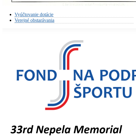
Vyúčtovanie dotácie
Verejné obstarávania