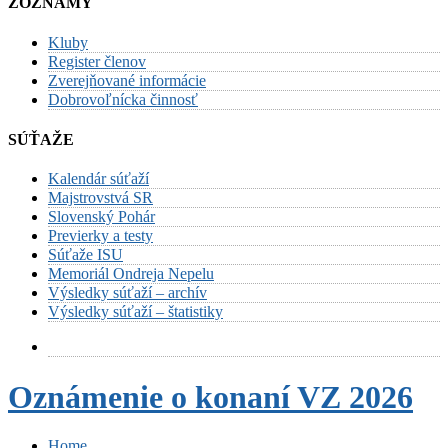
ZOZNAMY
Kluby
Register členov
Zverejňované informácie
Dobrovoľnícka činnosť
SÚŤAŽE
Kalendár súťaží
Majstrovstvá SR
Slovenský Pohár
Previerky a testy
Súťaže ISU
Memoriál Ondreja Nepelu
Výsledky súťaží – archív
Výsledky súťaží – štatistiky
Oznámenie o konaní VZ 2026
Home