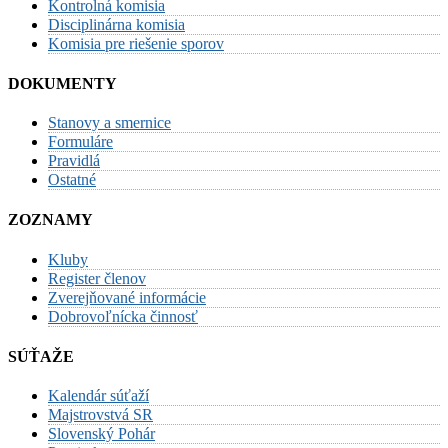
Kontrolná komisia
Disciplinárna komisia
Komisia pre riešenie sporov
DOKUMENTY
Stanovy a smernice
Formuláre
Pravidlá
Ostatné
ZOZNAMY
Kluby
Register členov
Zverejňované informácie
Dobrovoľnícka činnosť
SÚŤAŽE
Kalendár súťaží
Majstrovstvá SR
Slovenský Pohár