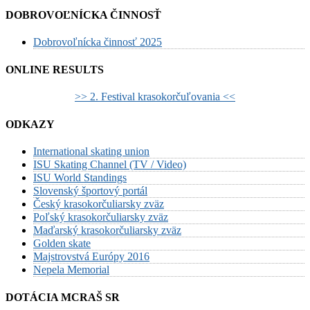
DOBROVOĽNÍCKA ČINNOSŤ
Dobrovoľnícka činnosť 2025
ONLINE RESULTS
>> 2. Festival krasokorčuľovania <<
ODKAZY
International skating union
ISU Skating Channel (TV / Video)
ISU World Standings
Slovenský športový portál
Český krasokorčuliarsky zväz
Poľský krasokorčuliarsky zväz
Maďarský krasokorčuliarsky zväz
Golden skate
Majstrovstvá Európy 2016
Nepela Memorial
DOTÁCIA MCRAŠ SR