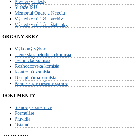
Previerky a testy
Súťaže ISU
Memoriál Ondreja Nepelu
Výsledky súťaží – archív
Výsledky súťaží – štatistiky
ORGÁNY SKRZ
Výkonný výbor
Trénersko-metodická komisia
Technická komisia
Rozhodcovská komisia
Kontrolná komisia
Disciplinárna komisia
Komisia pre riešenie sporov
DOKUMENTY
Stanovy a smernice
Formuláre
Pravidlá
Ostatné