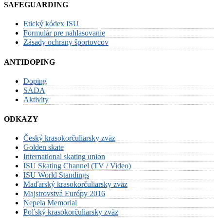
SAFEGUARDING
Etický kódex ISU
Formulár pre nahlasovanie
Zásady ochrany športovcov
ANTIDOPING
Doping
SADA
Aktivity
ODKAZY
Český krasokorčuliarsky zväz
Golden skate
International skating union
ISU Skating Channel (TV / Video)
ISU World Standings
Maďarský krasokorčuliarsky zväz
Majstrovstvá Európy 2016
Nepela Memorial
Poľský krasokorčuliarsky zväz