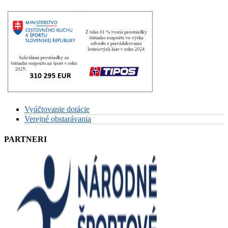
Vyúčtovanie dotácie
Verejné obstarávania
PARTNERI