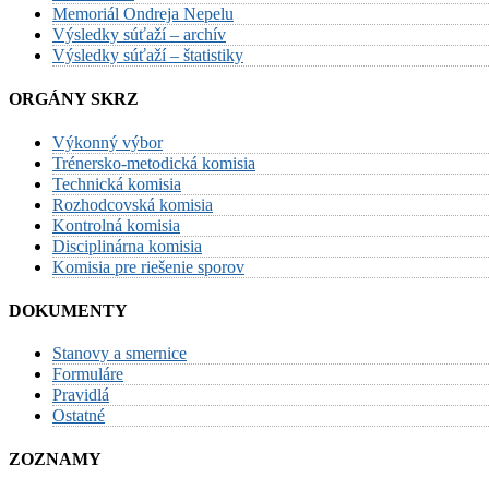
Memoriál Ondreja Nepelu
Výsledky súťaží – archív
Výsledky súťaží – štatistiky
ORGÁNY SKRZ
Výkonný výbor
Trénersko-metodická komisia
Technická komisia
Rozhodcovská komisia
Kontrolná komisia
Disciplinárna komisia
Komisia pre riešenie sporov
DOKUMENTY
Stanovy a smernice
Formuláre
Pravidlá
Ostatné
ZOZNAMY