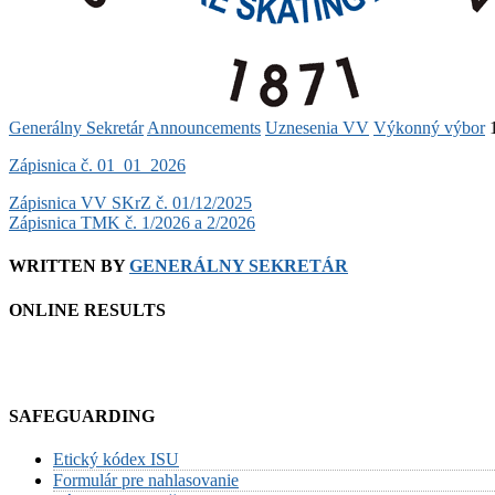
Generálny Sekretár
Announcements
Uznesenia VV
Výkonný výbor
Zápisnica č. 01_01_2026
Post
Zápisnica VV SKrZ č. 01/12/2025
Zápisnica TMK č. 1/2026 a 2/2026
navigation
WRITTEN BY
GENERÁLNY SEKRETÁR
ONLINE RESULTS
SAFEGUARDING
Etický kódex ISU
Formulár pre nahlasovanie