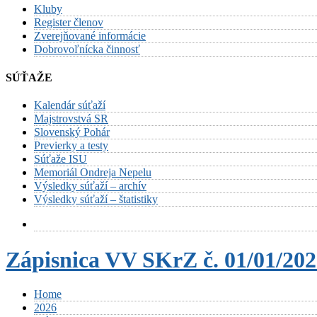
Kluby
Register členov
Zverejňované informácie
Dobrovoľnícka činnosť
SÚŤAŽE
Kalendár súťaží
Majstrovstvá SR
Slovenský Pohár
Previerky a testy
Súťaže ISU
Memoriál Ondreja Nepelu
Výsledky súťaží – archív
Výsledky súťaží – štatistiky
Zápisnica VV SKrZ č. 01/01/20
Home
2026