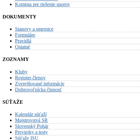
Komisia pre riešenie sporov
DOKUMENTY
Stanovy a smernice
Formuláre
Pravidlá
Ostatné
ZOZNAMY
Kluby
Register členov
Zverejňované informácie
Dobrovoľnícka činnosť
SÚŤAŽE
Kalendár súťaží
Majstrovstvá SR
Slovenský Pohár
Previerky a testy
Súťaže ISU