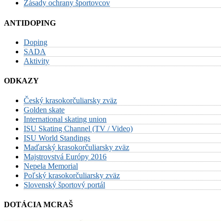
Zásady ochrany športovcov
ANTIDOPING
Doping
SADA
Aktivity
ODKAZY
Český krasokorčuliarsky zväz
Golden skate
International skating union
ISU Skating Channel (TV / Video)
ISU World Standings
Maďarský krasokorčuliarsky zväz
Majstrovstvá Európy 2016
Nepela Memorial
Poľský krasokorčuliarsky zväz
Slovenský športový portál
DOTÁCIA MCRAŠ