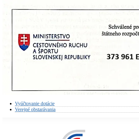
Vyúčtovanie dotácie
Verejné obstarávania