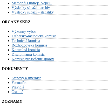
Memoriál Ondreja Nepelu
Výsledky súťaží – archív
Výsledky súťaží – štatistiky
ORGÁNY SKRZ
Výkonný výbor
Trénersko-metodická komisia
Technická komisia
Rozhodcovská komisia
Kontrolná komisia
Disciplinárna komisia
Komisia pre riešenie sporov
DOKUMENTY
Stanovy a smernice
Formuláre
Pravidlá
Ostatné
ZOZNAMY