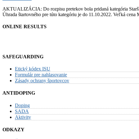
Veľká
AKTUALIZÁCIA: Do rozpisu pretekov bola pridaná kategória Starší 
cena
Úhrada štartovného pre túto kategóriu je do 11.10.2022. Veľká cena
Martina
v
krasokorčuľovaní
ONLINE RESULTS
2022
SAFEGUARDING
Etický kódex ISU
Formulár pre nahlasovanie
Zásady ochrany športovcov
ANTIDOPING
Doping
SADA
Aktivity
ODKAZY