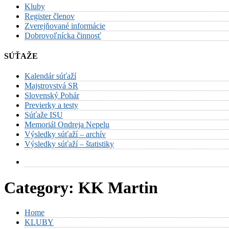
Kluby
Register členov
Zverejňované informácie
Dobrovoľnícka činnosť
SÚŤAŽE
Kalendár súťaží
Majstrovstvá SR
Slovenský Pohár
Previerky a testy
Súťaže ISU
Memoriál Ondreja Nepelu
Výsledky súťaží – archív
Výsledky súťaží – štatistiky
Category:
KK Martin
Home
KLUBY