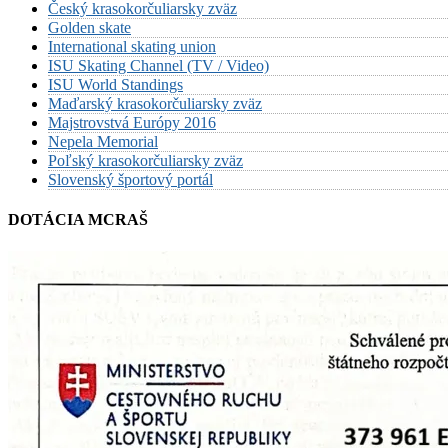
Český krasokorčuliarsky zväz
Golden skate
International skating union
ISU Skating Channel (TV / Video)
ISU World Standings
Maďarský krasokorčuliarsky zväz
Majstrovstvá Európy 2016
Nepela Memorial
Poľský krasokorčuliarsky zväz
Slovenský športový portál
DOTÁCIA MCRAŠ