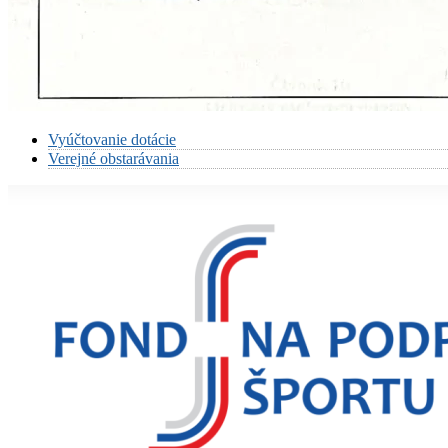
Vyúčtovanie dotácie
Verejné obstarávania