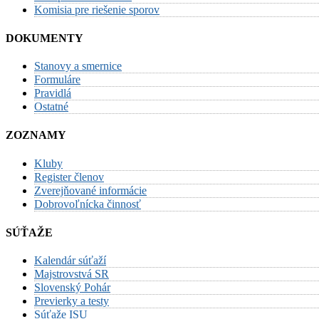
Komisia pre riešenie sporov
DOKUMENTY
Stanovy a smernice
Formuláre
Pravidlá
Ostatné
ZOZNAMY
Kluby
Register členov
Zverejňované informácie
Dobrovoľnícka činnosť
SÚŤAŽE
Kalendár súťaží
Majstrovstvá SR
Slovenský Pohár
Previerky a testy
Súťaže ISU