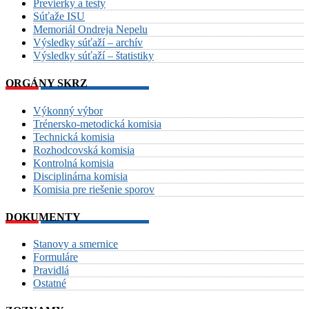
Previerky a testy
Súťaže ISU
Memoriál Ondreja Nepelu
Výsledky súťaží – archív
Výsledky súťaží – štatistiky
ORGÁNY SKRZ
Výkonný výbor
Trénersko-metodická komisia
Technická komisia
Rozhodcovská komisia
Kontrolná komisia
Disciplinárna komisia
Komisia pre riešenie sporov
DOKUMENTY
Stanovy a smernice
Formuláre
Pravidlá
Ostatné