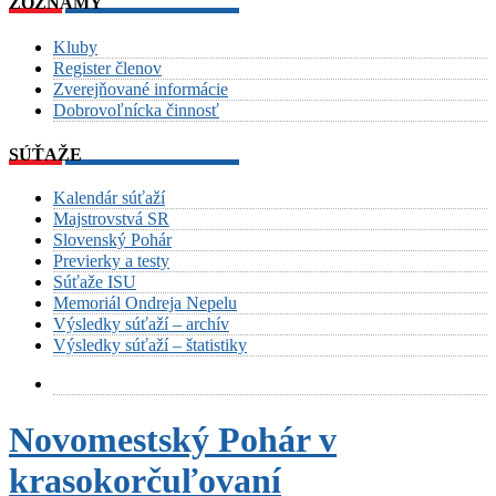
ZOZNAMY
Kluby
Register členov
Zverejňované informácie
Dobrovoľnícka činnosť
SÚŤAŽE
Kalendár súťaží
Majstrovstvá SR
Slovenský Pohár
Previerky a testy
Súťaže ISU
Memoriál Ondreja Nepelu
Výsledky súťaží – archív
Výsledky súťaží – štatistiky
Novomestský Pohár v
krasokorčuľovaní