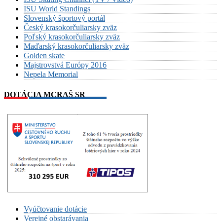
ISU World Standings
Slovenský športový portál
Český krasokorčuliarsky zväz
Poľský krasokorčuliarsky zväz
Maďarský krasokorčuliarsky zväz
Golden skate
Majstrovstvá Európy 2016
Nepela Memorial
DOTÁCIA MCRAŠ SR
Vyúčtovanie dotácie
Verejné obstarávania