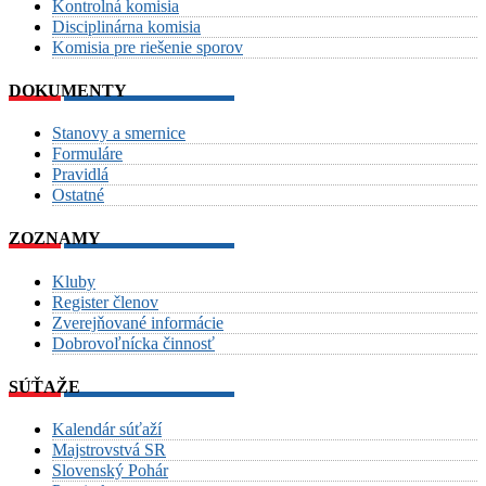
Kontrolná komisia
Disciplinárna komisia
Komisia pre riešenie sporov
DOKUMENTY
Stanovy a smernice
Formuláre
Pravidlá
Ostatné
ZOZNAMY
Kluby
Register členov
Zverejňované informácie
Dobrovoľnícka činnosť
SÚŤAŽE
Kalendár súťaží
Majstrovstvá SR
Slovenský Pohár