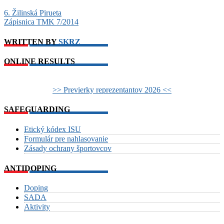
6. Žilinská Pirueta
Zápisnica TMK 7/2014
WRITTEN BY
SKRZ
ONLINE RESULTS
>> Previerky reprezentantov 2026 <<
SAFEGUARDING
Etický kódex ISU
Formulár pre nahlasovanie
Zásady ochrany športovcov
ANTIDOPING
Doping
SADA
Aktivity