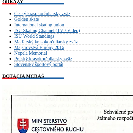
ODKAZY
Český krasokorčuliarsky zväz
Golden skate
International skating union
ISU Skating Channel (TV / Video)
ISU World Standings
Maďarský krasokorčuliarsky zväz
Majstrovstvá Európy 2016
Nepela Memorial
Poľský krasokorčuliarsky zväz
Slovenský športový portál
DOTÁCIA MCRAŠ