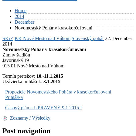
Home
2014
December
Novomestský Pohár v krasokorčuľovaní
SKrZ
KK Nové Mesto nad Váhom
Slovenský pohár
22. December
2014
Novomestský Pohár v krasokorčuľovaní
Zimný štadión
Javorinská 19
915 01 Nové Mesto nad Váhom
Termín pretekov:
10.-11.1.2015
Uzávierka prihlášok:
3.1.2015
Propozície Novomestského Pohára v krasokorčuľovaní
Prihláška
Časový plán – UPRAVENÝ 9.1.2015 !
Zoznamy / Výsledky
Post navigation