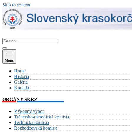
Skip to content
Menu
Home
História
Galéria
Kontakt
ORGÁNY SKRZ
Výkonný výbor
Trénersko-metodická komisia
Technická komisia
Rozhodcovská komisia