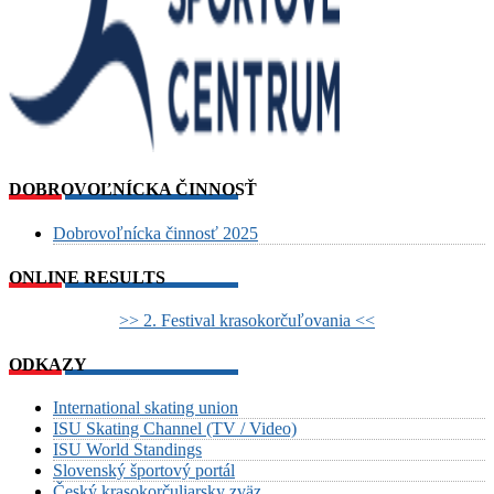
DOBROVOĽNÍCKA ČINNOSŤ
Dobrovoľnícka činnosť 2025
ONLINE RESULTS
>> 2. Festival krasokorčuľovania <<
ODKAZY
International skating union
ISU Skating Channel (TV / Video)
ISU World Standings
Slovenský športový portál
Český krasokorčuliarsky zväz