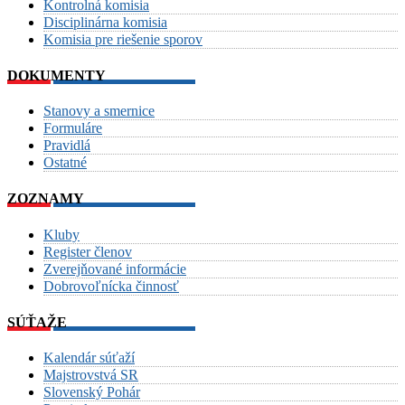
Kontrolná komisia
Disciplinárna komisia
Komisia pre riešenie sporov
DOKUMENTY
Stanovy a smernice
Formuláre
Pravidlá
Ostatné
ZOZNAMY
Kluby
Register členov
Zverejňované informácie
Dobrovoľnícka činnosť
SÚŤAŽE
Kalendár súťaží
Majstrovstvá SR
Slovenský Pohár