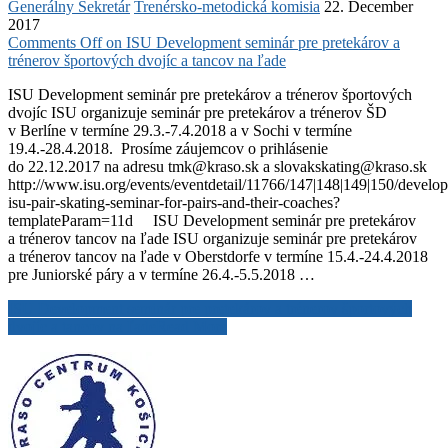
Generálny Sekretár
Trenérsko-metodická komisia
22. December
2017
Comments Off
on ISU Development seminár pre pretekárov a
trénerov športových dvojíc a tancov na ľade
ISU Development seminár pre pretekárov a trénerov športových
dvojíc ISU organizuje seminár pre pretekárov a trénerov ŠD
v Berlíne v termíne 29.3.-7.4.2018 a v Sochi v termíne
19.4.-28.4.2018. Prosíme záujemcov o prihlásenie
do 22.12.2017 na adresu tmk@kraso.sk a slovakskating@kraso.sk
http://www.isu.org/events/eventdetail/11766/147|148|149|150/develo
isu-pair-skating-seminar-for-pairs-and-their-coaches?
templateParam=11d ISU Development seminár pre pretekárov
a trénerov tancov na ľade ISU organizuje seminár pre pretekárov
a trénerov tancov na ľade v Oberstdorfe v termíne 15.4.-24.4.2018
pre Juniorské páry a v termíne 26.4.-5.5.2018 …
ISU Development seminár pre pretekárov a trénerov športových
dvojíc a tancov na ľade
Read More