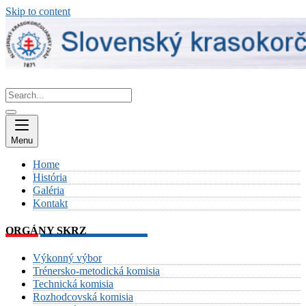
Skip to content
Menu
Home
História
Galéria
Kontakt
ORGÁNY SKRZ
Výkonný výbor
Trénersko-metodická komisia
Technická komisia
Rozhodcovská komisia