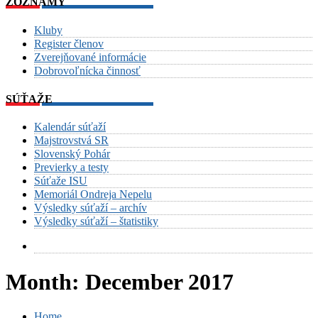
ZOZNAMY
Kluby
Register členov
Zverejňované informácie
Dobrovoľnícka činnosť
SÚŤAŽE
Kalendár súťaží
Majstrovstvá SR
Slovenský Pohár
Previerky a testy
Súťaže ISU
Memoriál Ondreja Nepelu
Výsledky súťaží – archív
Výsledky súťaží – štatistiky
Month:
December 2017
Home