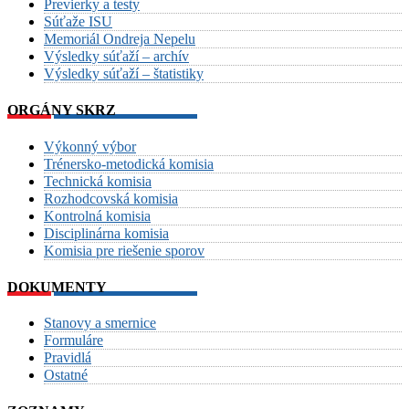
Previerky a testy
Súťaže ISU
Memoriál Ondreja Nepelu
Výsledky súťaží – archív
Výsledky súťaží – štatistiky
ORGÁNY SKRZ
Výkonný výbor
Trénersko-metodická komisia
Technická komisia
Rozhodcovská komisia
Kontrolná komisia
Disciplinárna komisia
Komisia pre riešenie sporov
DOKUMENTY
Stanovy a smernice
Formuláre
Pravidlá
Ostatné