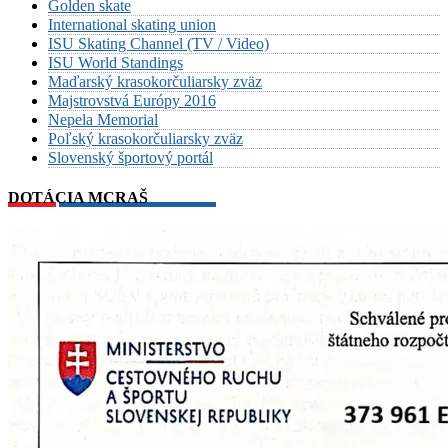
Golden skate
International skating union
ISU Skating Channel (TV / Video)
ISU World Standings
Maďarský krasokorčuliarsky zväz
Majstrovstvá Európy 2016
Nepela Memorial
Poľský krasokorčuliarsky zväz
Slovenský športový portál
DOTÁCIA MCRAŠ