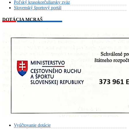
Poľský krasokorčuliarsky zväz
Slovenský športový portál
DOTÁCIA MCRAŠ
Vyúčtovanie dotácie