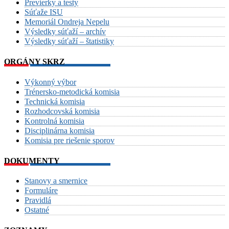
Previerky a testy
Súťaže ISU
Memoriál Ondreja Nepelu
Výsledky súťaží – archív
Výsledky súťaží – štatistiky
ORGÁNY SKRZ
Výkonný výbor
Trénersko-metodická komisia
Technická komisia
Rozhodcovská komisia
Kontrolná komisia
Disciplinárna komisia
Komisia pre riešenie sporov
DOKUMENTY
Stanovy a smernice
Formuláre
Pravidlá
Ostatné