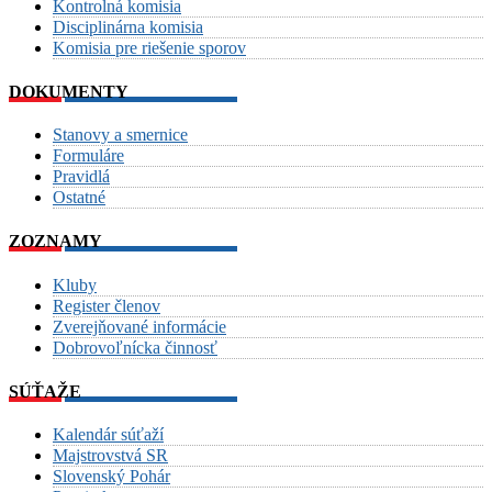
Kontrolná komisia
Disciplinárna komisia
Komisia pre riešenie sporov
DOKUMENTY
Stanovy a smernice
Formuláre
Pravidlá
Ostatné
ZOZNAMY
Kluby
Register členov
Zverejňované informácie
Dobrovoľnícka činnosť
SÚŤAŽE
Kalendár súťaží
Majstrovstvá SR
Slovenský Pohár