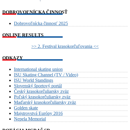
DOBROVOĽNÍCKA ČINNOSŤ
Dobrovoľnícka činnosť 2025
ONLINE RESULTS
>> 2. Festival krasokorčuľovania <<
ODKAZY
International skating union
ISU Skating Channel (TV / Video)
ISU World Standings
Slovenský športový portál
Český krasokorčuliarsky zväz
Poľský krasokorčuliarsky zväz
Maďarský krasokorčuliarsky zväz
Golden skate
Majstrovstvá Európy 2016
Nepela Memorial