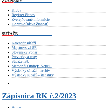
ZOZNAMY
Kluby
Register členov
Zverejňované informácie
Dobrovoľnícka činnosť
SÚŤAŽE
Kalendár súťaží
Majstrovstvá SR
Slovenský Pohár
Previerky a testy
Súťaže ISU
Memoriál Ondreja Nepelu
Výsledky súťaží – archív
Výsledky súťaží – štatistiky
Zápisnica RK č.2/2023
Home