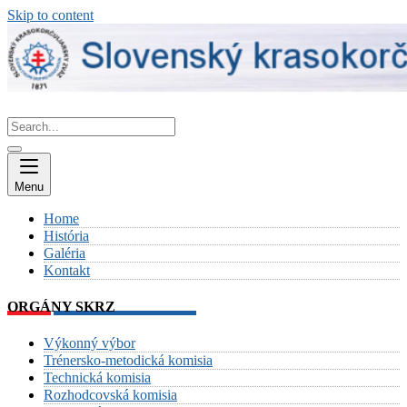
Skip to content
Menu
Home
História
Galéria
Kontakt
ORGÁNY SKRZ
Výkonný výbor
Trénersko-metodická komisia
Technická komisia
Rozhodcovská komisia