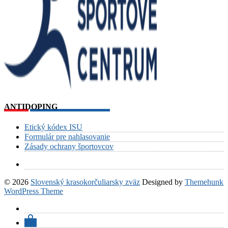
ANTIDOPING
Etický kódex ISU
Formulár pre nahlasovanie
Zásady ochrany športovcov
© 2026
Slovenský krasokorčuliarsky zväz
Designed by
Themehunk
WordPress Theme