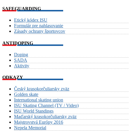
SAFEGUARDING
Etický kódex ISU
Formulár pre nahlasovanie
Zásady ochrany športovcov
ANTIDOPING
Doping
SADA
Aktivity
ODKAZY
Český krasokorčuliarsky zväz
Golden skate
International skating union
ISU Skating Channel (TV / Video)
ISU World Standings
Maďarský krasokorčuliarsky zväz
Majstrovstvá Európy 2016
Nepela Memorial