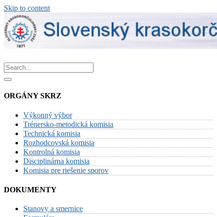
Skip to content
ORGÁNY SKRZ
Výkonný výbor
Trénersko-metodická komisia
Technická komisia
Rozhodcovská komisia
Kontrolná komisia
Disciplinárna komisia
Komisia pre riešenie sporov
DOKUMENTY
Stanovy a smernice