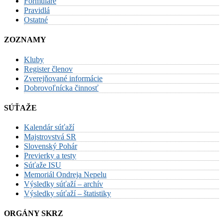
Formuláre
Pravidlá
Ostatné
ZOZNAMY
Kluby
Register členov
Zverejňované informácie
Dobrovoľnícka činnosť
SÚŤAŽE
Kalendár súťaží
Majstrovstvá SR
Slovenský Pohár
Previerky a testy
Súťaže ISU
Memoriál Ondreja Nepelu
Výsledky súťaží – archív
Výsledky súťaží – štatistiky
ORGÁNY SKRZ