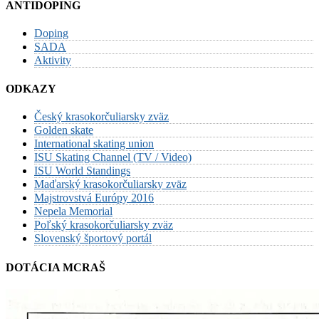
ANTIDOPING
Doping
SADA
Aktivity
ODKAZY
Český krasokorčuliarsky zväz
Golden skate
International skating union
ISU Skating Channel (TV / Video)
ISU World Standings
Maďarský krasokorčuliarsky zväz
Majstrovstvá Európy 2016
Nepela Memorial
Poľský krasokorčuliarsky zväz
Slovenský športový portál
DOTÁCIA MCRAŠ