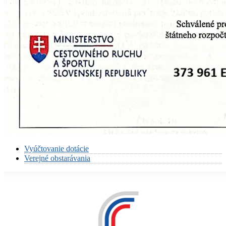
Vyúčtovanie dotácie
Verejné obstarávania