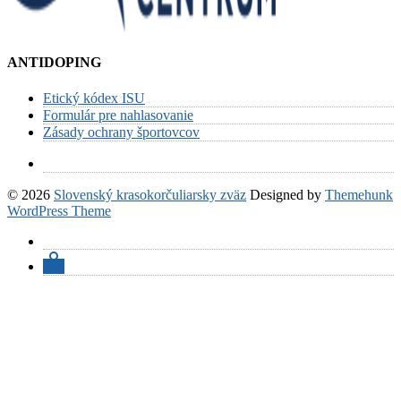
ANTIDOPING
Etický kódex ISU
Formulár pre nahlasovanie
Zásady ochrany športovcov
© 2026
Slovenský krasokorčuliarsky zväz
Designed by
Themehunk
WordPress Theme