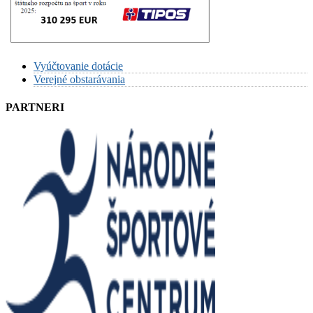
Vyúčtovanie dotácie
Verejné obstarávania
PARTNERI