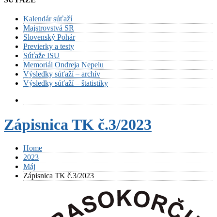
Kalendár súťaží
Majstrovstvá SR
Slovenský Pohár
Previerky a testy
Súťaže ISU
Memoriál Ondreja Nepelu
Výsledky súťaží – archív
Výsledky súťaží – štatistiky
Zápisnica TK č.3/2023
Home
2023
Máj
Zápisnica TK č.3/2023