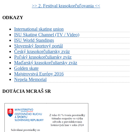
>> 2. Festival krasokorčuľovania <<
ODKAZY
International skating union
ISU Skating Channel (TV / Video)
ISU World Standings
Slovenský športový portál
Český krasokorčuliarsky zväz
Poľský krasokorčuliarsky zväz
Maďarský krasokorčuliarsky zväz
Golden skate
Majstrovstvá Európy 2016
Nepela Memorial
DOTÁCIA MCRAŠ SR