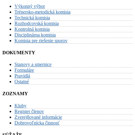
Výkonný výbor
Trénersko-metodická komisia
Technická komisia
Rozhodcovská komisia
Kontrolná komisia
Disciplinárna komisia
Komisia pre riešenie sporov
DOKUMENTY
Stanovy a smernice
Formuláre
Pravidlá
Ostatné
ZOZNAMY
Kluby
Register členov
Zverejňované informácie
Dobrovoľnícka činnosť
SÚŤAŽE