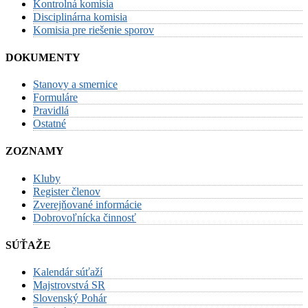
Kontrolná komisia
Disciplinárna komisia
Komisia pre riešenie sporov
DOKUMENTY
Stanovy a smernice
Formuláre
Pravidlá
Ostatné
ZOZNAMY
Kluby
Register členov
Zverejňované informácie
Dobrovoľnícka činnosť
SÚŤAŽE
Kalendár súťaží
Majstrovstvá SR
Slovenský Pohár