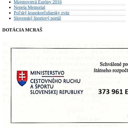
Majstrovstvá Európy 2016
Nepela Memorial
Poľský krasokorčuliarsky zväz
Slovenský športový portál
DOTÁCIA MCRAŠ