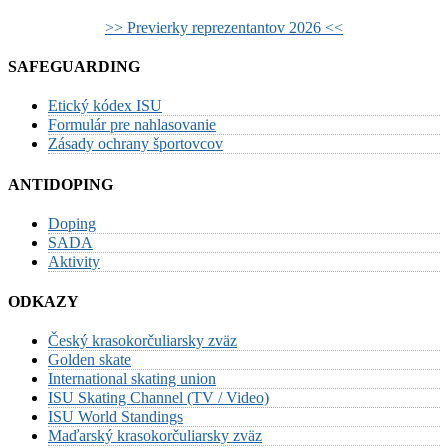
>> Previerky reprezentantov 2026 <<
SAFEGUARDING
Etický kódex ISU
Formulár pre nahlasovanie
Zásady ochrany športovcov
ANTIDOPING
Doping
SADA
Aktivity
ODKAZY
Český krasokorčuliarsky zväz
Golden skate
International skating union
ISU Skating Channel (TV / Video)
ISU World Standings
Maďarský krasokorčuliarsky zväz