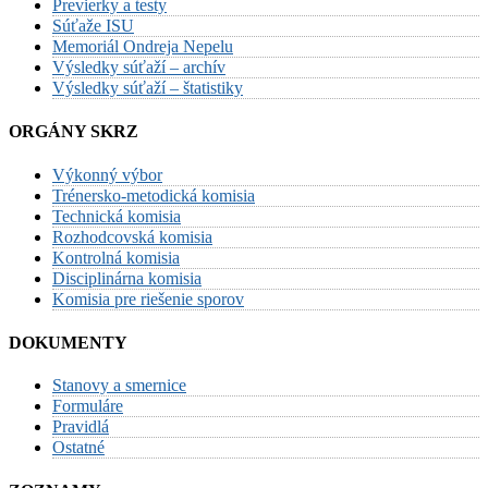
Previerky a testy
Súťaže ISU
Memoriál Ondreja Nepelu
Výsledky súťaží – archív
Výsledky súťaží – štatistiky
ORGÁNY SKRZ
Výkonný výbor
Trénersko-metodická komisia
Technická komisia
Rozhodcovská komisia
Kontrolná komisia
Disciplinárna komisia
Komisia pre riešenie sporov
DOKUMENTY
Stanovy a smernice
Formuláre
Pravidlá
Ostatné