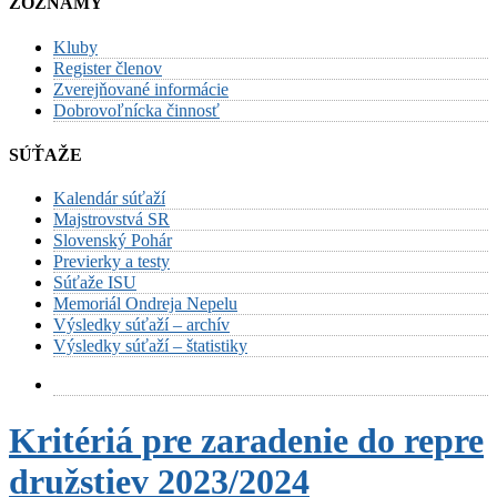
ZOZNAMY
Kluby
Register členov
Zverejňované informácie
Dobrovoľnícka činnosť
SÚŤAŽE
Kalendár súťaží
Majstrovstvá SR
Slovenský Pohár
Previerky a testy
Súťaže ISU
Memoriál Ondreja Nepelu
Výsledky súťaží – archív
Výsledky súťaží – štatistiky
Kritériá pre zaradenie do repre
družstiev 2023/2024