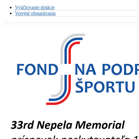
Vyúčtovanie dotácie
Verejné obstarávania