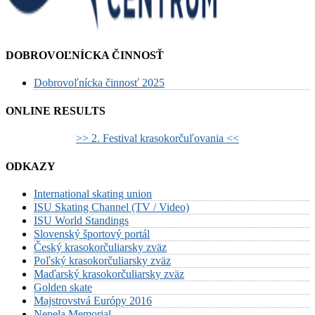
DOBROVOĽNÍCKA ČINNOSŤ
Dobrovoľnícka činnosť 2025
ONLINE RESULTS
>> 2. Festival krasokorčuľovania <<
ODKAZY
International skating union
ISU Skating Channel (TV / Video)
ISU World Standings
Slovenský športový portál
Český krasokorčuliarsky zväz
Poľský krasokorčuliarsky zväz
Maďarský krasokorčuliarsky zväz
Golden skate
Majstrovstvá Európy 2016
Nepela Memorial