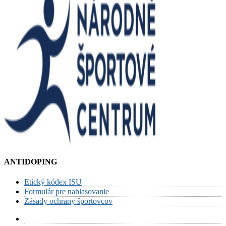
ANTIDOPING
Etický kódex ISU
Formulár pre nahlasovanie
Zásady ochrany športovcov