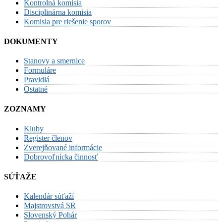
Kontrolná komisia
Disciplinárna komisia
Komisia pre riešenie sporov
DOKUMENTY
Stanovy a smernice
Formuláre
Pravidlá
Ostatné
ZOZNAMY
Kluby
Register členov
Zverejňované informácie
Dobrovoľnícka činnosť
SÚŤAŽE
Kalendár súťaží
Majstrovstvá SR
Slovenský Pohár