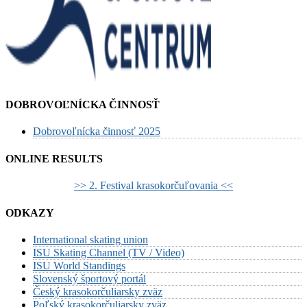
DOBROVOĽNÍCKA ČINNOSŤ
Dobrovoľnícka činnosť 2025
ONLINE RESULTS
>> 2. Festival krasokorčuľovania <<
ODKAZY
International skating union
ISU Skating Channel (TV / Video)
ISU World Standings
Slovenský športový portál
Český krasokorčuliarsky zväz
Poľský krasokorčuliarsky zväz