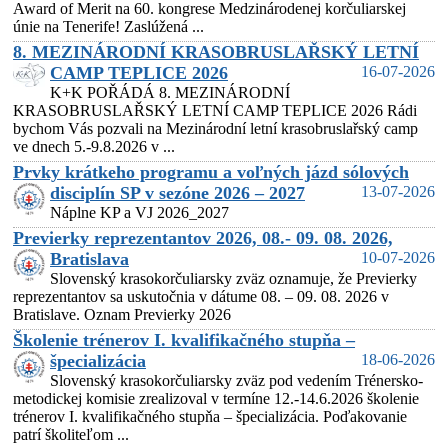
Award of Merit na 60. kongrese Medzinárodenej korčuliarskej
únie na Tenerife! Zaslúžená ...
8. MEZINÁRODNÍ KRASOBRUSLAŘSKÝ LETNÍ
CAMP TEPLICE 2026
16-07-2026
K+K POŘÁDÁ 8. MEZINÁRODNÍ
KRASOBRUSLAŘSKÝ LETNÍ CAMP TEPLICE 2026 Rádi
bychom Vás pozvali na Mezinárodní letní krasobruslařský camp
ve dnech 5.-9.8.2026 v ...
Prvky krátkeho programu a voľných jázd sólových
disciplín SP v sezóne 2026 – 2027
13-07-2026
Náplne KP a VJ 2026_2027
Previerky reprezentantov 2026, 08.- 09. 08. 2026,
Bratislava
10-07-2026
Slovenský krasokorčuliarsky zväz oznamuje, že Previerky
reprezentantov sa uskutočnia v dátume 08. – 09. 08. 2026 v
Bratislave. Oznam Previerky 2026
Školenie trénerov I. kvalifikačného stupňa –
špecializácia
18-06-2026
Slovenský krasokorčuliarsky zväz pod vedením Trénersko-
metodickej komisie zrealizoval v termíne 12.-14.6.2026 školenie
trénerov I. kvalifikačného stupňa – špecializácia. Poďakovanie
patrí školiteľom ...