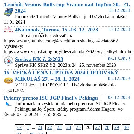
1.ročník Vranov Bulls cup Vranov nad Topľou 20.- 21.
2024
18-12-2023
Propozície 1.ročník Vranov Bulls cup Uzávierka prihlášok
11.01.2024
4Nationals, Turnov, 15.-16. 12. 2023
15-12-2023
Stream môžete sledovať tu:
https://www.youtube.com/@czechfigureskatingassociat8562
Výsledky:
https://www.czechskating.org/files/calendar/3622/vysledky/index.ht
Správa KK č. 2/2023
06-12-2023
Správa KK SKrZ č 2_2023 z 24.-25. novembra 2023
16. VEĽKÁ CENA LIPTOVA 2024 LIPTOVSKÝ
MIKULÁŠ 27. – 28. 1. 2024
05-12-2023
VC Liptova_PROPOZICIE Uzávierka prihlášok do
15.01.2023.
Priamy prenos ISU JGP Final v Pekingu
03-12-2023
Informácia o vysielaní priameho prenosu ISU JGP Final v
Pekingu na Joj Šport, krátky program Adama Hagaru, vo
štvrok 07.12.2023: 7:55-8:35 ...
<<
1
...
21
22
23
24
25
26
27
28
29
30