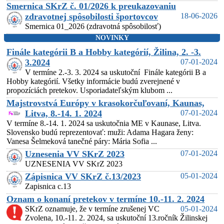
Smernica SKrZ č. 01/2026 k preukazovaniu
zdravotnej spôsobilosti športovcov
18-06-2026
Smernica 01_2026 (zdravotná spôsobilosť)
NOVINKY
Finále kategórii B a Hobby kategórií, Žilina, 2. -3.
3.2024
07-01-2024
V termíne 2.-3. 3. 2024 sa uskutoční Finále kategórii B a
Hobby kategórií. Všetky informácie budú zverejnené v
propozíciách pretekov. Usporiadateľským klubom ...
Majstrovstvá Európy v krasokorčuľovaní, Kaunas,
Litva, 8.-14. 1. 2024
07-01-2024
V termíne 8.-14. 1. 2024 sa uskutočnia ME v Kaunase, Litva.
Slovensko budú reprezentovať: muži: Adama Hagara ženy:
Vanesa Šelmeková tanečné páry: Mária Sofia ...
Uznesenia VV SKrZ 2023
07-01-2024
UZNESENIA VV SKrZ 2023
Zápisnica VV SKrZ č.13/2023
05-01-2024
Zapisnica c.13
Oznam o konaní pretekov v termíne 10.-11. 2. 2024
SKrZ oznamuje, že v termíne zrušenej VC
05-01-2024
Zvolena, 10.-11. 2. 2024, sa uskutoční 13.ročník Žilinskej