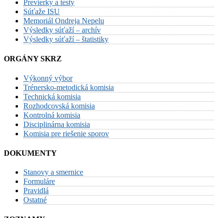
Previerky a testy
Súťaže ISU
Memoriál Ondreja Nepelu
Výsledky súťaží – archív
Výsledky súťaží – štatistiky
ORGÁNY SKRZ
Výkonný výbor
Trénersko-metodická komisia
Technická komisia
Rozhodcovská komisia
Kontrolná komisia
Disciplinárna komisia
Komisia pre riešenie sporov
DOKUMENTY
Stanovy a smernice
Formuláre
Pravidlá
Ostatné