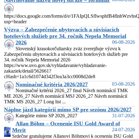
Navrhovanie názvu novej súťaže – formulár
https://docs.google.com/forms/d/e/1FAIpQLSfIwsphfB4flnhW
usp=header
Výzva – Zabezpečenie ubytovacích a súvisiacich
hotelových služieb pre 34. ročník Nepela Memorial
2026
06-08-2026
Slovenský krasokorčuliarsky zväz zverejňuje výzvu k
Zabezpečeniu ubytovacích a súvisiacich hotelových služieb pre
34. ročník Nepela Memorial 2026
https://www.uvo.gov.sk/vyhladavanie/vyhladavanie-
zakaziek/detail/562661?
cHash=1a1c6d1074d342f3ea3a3cc0008d2de8
Nominačné kritéria 2026/2027
03-08-2026
Nominačné kritériá 2026_27 final Návrh nominácií TMK
ME 2026_27 Návrh nominácií MSJ 2026_27 Návrh nominácií
TMK MS 2026_27 Long list ...
Náplne jázd kategórií mimo SP pre sezónu 2026/2027
Kategórie mimo SP 2026_2027
31-07-2026
Allan Böhm – Ocenenie ISU Gold Award of
Merit
24-07-2026
Srdečne gratulujeme Allanovi Böhmovi k oceneniu ISU Gold