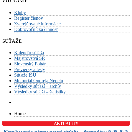
ZOZNAMY
Kluby
Register členov
Zverejňované informácie
Dobrovoľnícka činnosť
SÚŤAŽE
Kalendár súťaží
Majstrovstvá SR
Slovenský Pohár
Previerky a testy
Súťaže ISU
Memoriál Ondreja Nepelu
Výsledky súťaží – archív
Výsledky súťaží – štatistiky
Home
AKTUALITY
06-08-2026