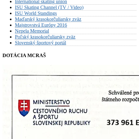
International skating union
ISU Skating Channel (TV / Video)
ISU World Standings
Maďarský krasokorčuliarsky zväz
Majstrovstvá Európy 2016
Nepela Memorial
Poľský krasokorčuliarsky zväz
Slovenský športový portál
DOTÁCIA MCRAŠ