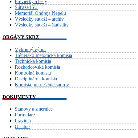
Previerky a testy
Súťaže ISU
Memoriál Ondreja Nepelu
Výsledky súťaží – archív
Výsledky súťaží – štatistiky
ORGÁNY SKRZ
Výkonný výbor
Trénersko-metodická komisia
Technická komisia
Rozhodcovská komisia
Kontrolná komisia
Disciplinárna komisia
Komisia pre riešenie sporov
DOKUMENTY
Stanovy a smernice
Formuláre
Pravidlá
Ostatné