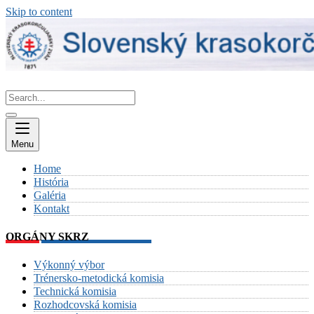
Skip to content
Menu
Home
História
Galéria
Kontakt
ORGÁNY SKRZ
Výkonný výbor
Trénersko-metodická komisia
Technická komisia
Rozhodcovská komisia