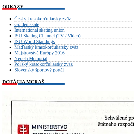
ODKAZY
Český krasokorčuliarsky zväz
Golden skate
International skating union
ISU Skating Channel (TV / Video)
ISU World Standings
Maďarský krasokorčuliarsky zväz
Majstrovstvá Európy 2016
Nepela Memorial
Poľský krasokorčuliarsky zväz
Slovenský športový portál
DOTÁCIA MCRAŠ