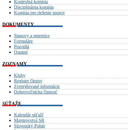
Kontrolná komisia
Disciplinárna komisia
Komisia pre riešenie sporov
DOKUMENTY
Stanovy a smernice
Formuláre
Pravidlá
Ostatné
ZOZNAMY
Kluby
Register členov
Zverejňované informácie
Dobrovoľnícka činnosť
SÚŤAŽE
Kalendár súťaží
Majstrovstvá SR
Slovenský Pohár