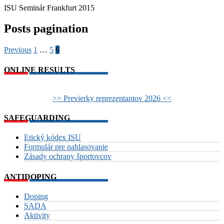
ISU Seminár Frankfurt 2015
Posts pagination
Previous
1
…
5
6
ONLINE RESULTS
>> Previerky reprezentantov 2026 <<
SAFEGUARDING
Etický kódex ISU
Formulár pre nahlasovanie
Zásady ochrany športovcov
ANTIDOPING
Doping
SADA
Aktivity