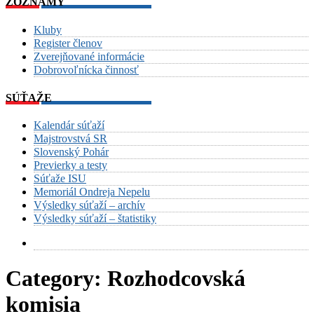
ZOZNAMY
Kluby
Register členov
Zverejňované informácie
Dobrovoľnícka činnosť
SÚŤAŽE
Kalendár súťaží
Majstrovstvá SR
Slovenský Pohár
Previerky a testy
Súťaže ISU
Memoriál Ondreja Nepelu
Výsledky súťaží – archív
Výsledky súťaží – štatistiky
Category:
Rozhodcovská
komisia