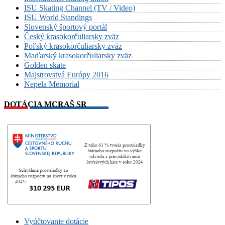
ISU Skating Channel (TV / Video)
ISU World Standings
Slovenský športový portál
Český krasokorčuliarsky zväz
Poľský krasokorčuliarsky zväz
Maďarský krasokorčuliarsky zväz
Golden skate
Majstrovstvá Európy 2016
Nepela Memorial
DOTÁCIA MCRAŠ SR
Vyúčtovanie dotácie