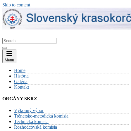
Skip to content
Menu
Home
História
Galéria
Kontakt
ORGÁNY SKRZ
Výkonný výbor
Trénersko-metodická komisia
Technická komisia
Rozhodcovská komisia