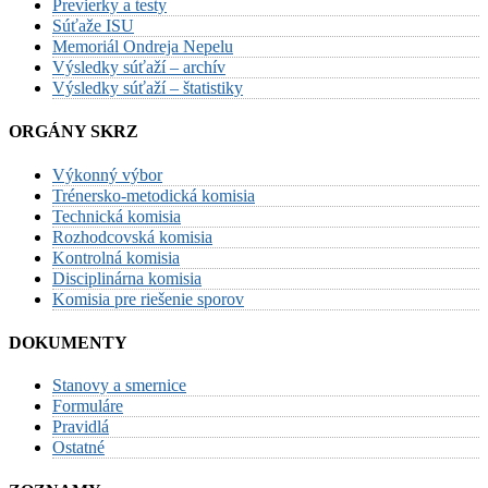
Previerky a testy
Súťaže ISU
Memoriál Ondreja Nepelu
Výsledky súťaží – archív
Výsledky súťaží – štatistiky
ORGÁNY SKRZ
Výkonný výbor
Trénersko-metodická komisia
Technická komisia
Rozhodcovská komisia
Kontrolná komisia
Disciplinárna komisia
Komisia pre riešenie sporov
DOKUMENTY
Stanovy a smernice
Formuláre
Pravidlá
Ostatné