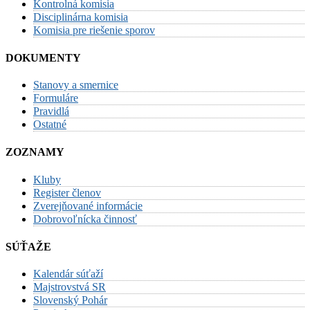
Kontrolná komisia
Disciplinárna komisia
Komisia pre riešenie sporov
DOKUMENTY
Stanovy a smernice
Formuláre
Pravidlá
Ostatné
ZOZNAMY
Kluby
Register členov
Zverejňované informácie
Dobrovoľnícka činnosť
SÚŤAŽE
Kalendár súťaží
Majstrovstvá SR
Slovenský Pohár