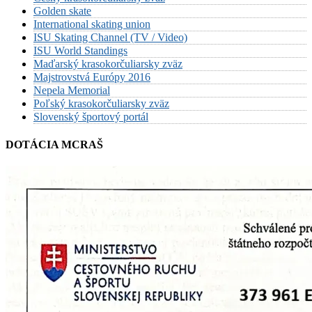
Golden skate
International skating union
ISU Skating Channel (TV / Video)
ISU World Standings
Maďarský krasokorčuliarsky zväz
Majstrovstvá Európy 2016
Nepela Memorial
Poľský krasokorčuliarsky zväz
Slovenský športový portál
DOTÁCIA MCRAŠ