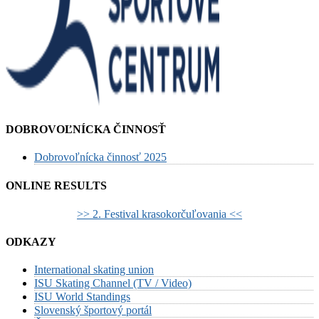
DOBROVOĽNÍCKA ČINNOSŤ
Dobrovoľnícka činnosť 2025
ONLINE RESULTS
>> 2. Festival krasokorčuľovania <<
ODKAZY
International skating union
ISU Skating Channel (TV / Video)
ISU World Standings
Slovenský športový portál