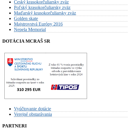
Český krasokorčuliarsky zväz
Poľský krasokorčuliarsky zväz
Maďarský krasokorčuliarsky zväz
Golden skate
Majstrovstvá Európy 2016
Nepela Memorial
DOTÁCIA MCRAŠ SR
Vyúčtovanie dotácie
Verejné obstarávania
PARTNERI