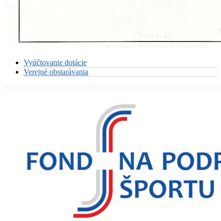
Vyúčtovanie dotácie
Verejné obstarávania