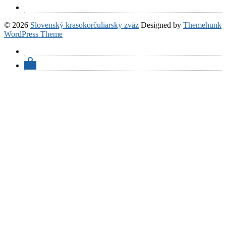
© 2026
Slovenský krasokorčuliarsky zväz
Designed by
Themehunk
WordPress Theme