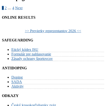
1
2
…
4
Next
ONLINE RESULTS
>> Previerky reprezentantov 2026 <<
SAFEGUARDING
Etický kódex ISU
Formulár pre nahlasovanie
Zásady ochrany športovcov
ANTIDOPING
Doping
SADA
Aktivity
ODKAZY
Český krasokorčuliarsky zväz