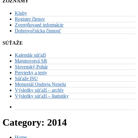
ZOZNAMY
Kluby
Register členov
Zverejňované informácie
Dobrovoľnícka činnosť
SÚŤAŽE
Kalendár súťaží
Majstrovstvá SR
Slovenský Pohár
Previerky a testy
Súťaže ISU
Memoriál Ondreja Nepelu
Výsledky súťaží – archív
Výsledky súťaží – štatistiky
Category:
2014
Home