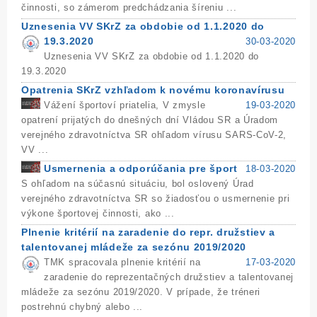
činnosti, so zámerom predchádzania šíreniu ...
Uznesenia VV SKrZ za obdobie od 1.1.2020 do
19.3.2020
30-03-2020
Uznesenia VV SKrZ za obdobie od 1.1.2020 do
19.3.2020
Opatrenia SKrZ vzhľadom k novému koronavírusu
Vážení športoví priatelia, V zmysle
19-03-2020
opatrení prijatých do dnešných dní Vládou SR a Úradom
verejného zdravotníctva SR ohľadom vírusu SARS-CoV-2,
VV ...
Usmernenia a odporúčania pre šport
18-03-2020
S ohľadom na súčasnú situáciu, bol oslovený Úrad
verejného zdravotníctva SR so žiadosťou o usmernenie pri
výkone športovej činnosti, ako ...
Plnenie kritérií na zaradenie do repr. družstiev a
talentovanej mládeže za sezónu 2019/2020
TMK spracovala plnenie kritérií na
17-03-2020
zaradenie do reprezentačných družstiev a talentovanej
mládeže za sezónu 2019/2020. V prípade, že tréneri
postrehnú chybný alebo ...