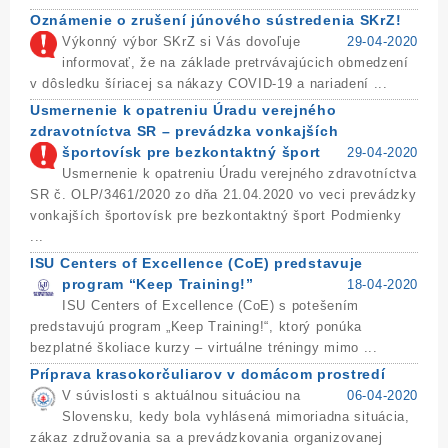
Oznámenie o zrušení júnového sústredenia SKrZ!
Výkonný výbor SKrZ si Vás dovoľuje
29-04-2020
informovať, že na základe pretrvávajúcich obmedzení
v dôsledku šíriacej sa nákazy COVID-19 a nariadení ...
Usmernenie k opatreniu Úradu verejného
zdravotníctva SR – prevádzka vonkajších
športovísk pre bezkontaktný šport
29-04-2020
Usmernenie k opatreniu Úradu verejného zdravotníctva
SR č. OLP/3461/2020 zo dňa 21.04.2020 vo veci prevádzky
vonkajších športovísk pre bezkontaktný šport Podmienky
...
ISU Centers of Excellence (CoE) predstavuje
program “Keep Training!”
18-04-2020
ISU Centers of Excellence (CoE) s potešením
predstavujú program „Keep Training!“, ktorý ponúka
bezplatné školiace kurzy – virtuálne tréningy mimo ...
Príprava krasokorčuliarov v domácom prostredí
V súvislosti s aktuálnou situáciou na
06-04-2020
Slovensku, kedy bola vyhlásená mimoriadna situácia,
zákaz združovania sa a prevádzkovania organizovanej