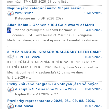
nominácií TMK MS 2026_27 Long list ...
Náplne jázd kategórií mimo SP pre sezónu
2026/2027
31-07-2026
Kategórie mimo SP 2026_2027
Allan Böhm – Ocenenie ISU Gold Award of Merit
Srdečne gratulujeme Allanovi Böhmovi k
24-07-2026
oceneniu ISU Gold Award of Merit na 60. kongrese
Medzinárodenej korčuliarskej únie na Tenerife! Zaslúžená
...
8. MEZINÁRODNÍ KRASOBRUSLAŘSKÝ LETNÍ CAMP
TEPLICE 2026
16-07-2026
K+K POŘÁDÁ 8. MEZINÁRODNÍ KRASOBRUSLAŘSKÝ
LETNÍ CAMP TEPLICE 2026 Rádi bychom Vás pozvali na
Mezinárodní letní krasobruslařský camp ve dnech
5.-9.8.2026 v ...
Prvky krátkeho programu a voľných jázd sólových
disciplín SP v sezóne 2026 – 2027
13-07-2026
Náplne KP a VJ 2026_2027
Previerky reprezentantov 2026, 08.- 09. 08. 2026,
Bratislava
10-07-2026