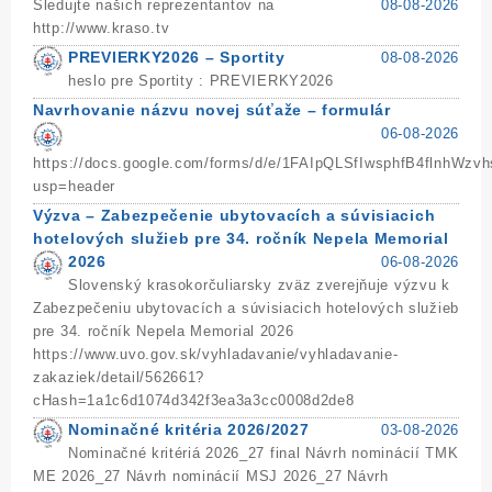
Sledujte našich reprezentantov na
08-08-2026
http://www.kraso.tv
PREVIERKY2026 – Sportity
08-08-2026
heslo pre Sportity : PREVIERKY2026
Navrhovanie názvu novej súťaže – formulár
06-08-2026
https://docs.google.com/forms/d/e/1FAIpQLSfIwsphfB4flnh
usp=header
Výzva – Zabezpečenie ubytovacích a súvisiacich
hotelových služieb pre 34. ročník Nepela Memorial
2026
06-08-2026
Slovenský krasokorčuliarsky zväz zverejňuje výzvu k
Zabezpečeniu ubytovacích a súvisiacich hotelových služieb
pre 34. ročník Nepela Memorial 2026
https://www.uvo.gov.sk/vyhladavanie/vyhladavanie-
zakaziek/detail/562661?
cHash=1a1c6d1074d342f3ea3a3cc0008d2de8
Nominačné kritéria 2026/2027
03-08-2026
Nominačné kritériá 2026_27 final Návrh nominácií TMK
ME 2026_27 Návrh nominácií MSJ 2026_27 Návrh