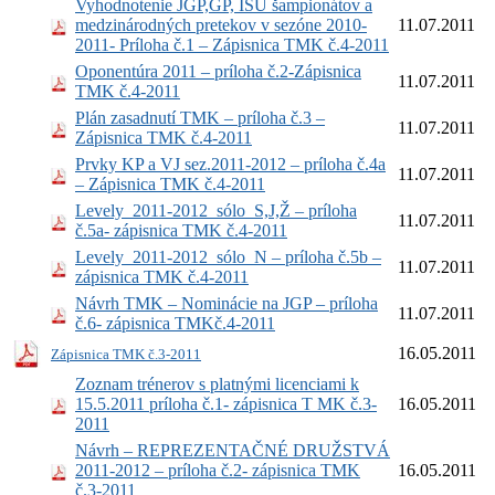
Vyhodnotenie JGP,GP, ISU šampionátov a
medzinárodných pretekov v sezóne 2010-
11.07.2011
2011- Príloha č.1 – Zápisnica TMK č.4-2011
Oponentúra 2011 – príloha č.2-Zápisnica
11.07.2011
TMK č.4-2011
Plán zasadnutí TMK – príloha č.3 –
11.07.2011
Zápisnica TMK č.4-2011
Prvky KP a VJ sez.2011-2012 – príloha č.4a
11.07.2011
– Zápisnica TMK č.4-2011
Levely_2011-2012_sólo_S,J,Ž – príloha
11.07.2011
č.5a- zápisnica TMK č.4-2011
Levely_2011-2012_sólo_N – príloha č.5b –
11.07.2011
zápisnica TMK č.4-2011
Návrh TMK – Nominácie na JGP – príloha
11.07.2011
č.6- zápisnica TMKč.4-2011
16.05.2011
Zápisnica TMK č.3-2011
Zoznam trénerov s platnými licenciami k
15.5.2011 príloha č.1- zápisnica T MK č.3-
16.05.2011
2011
Návrh – REPREZENTAČNÉ DRUŽSTVÁ
2011-2012 – príloha č.2- zápisnica TMK
16.05.2011
č.3-2011