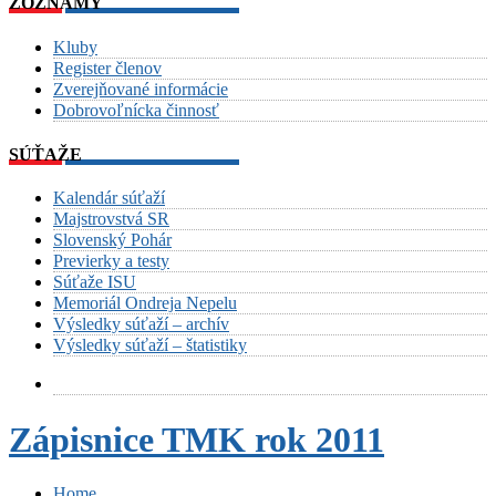
ZOZNAMY
Kluby
Register členov
Zverejňované informácie
Dobrovoľnícka činnosť
SÚŤAŽE
Kalendár súťaží
Majstrovstvá SR
Slovenský Pohár
Previerky a testy
Súťaže ISU
Memoriál Ondreja Nepelu
Výsledky súťaží – archív
Výsledky súťaží – štatistiky
Zápisnice TMK rok 2011
Home