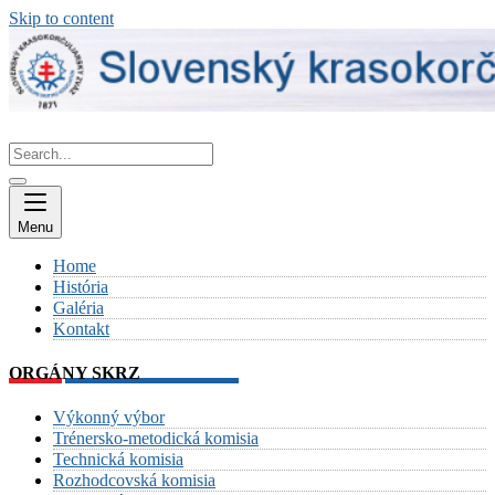
Skip to content
Menu
Home
História
Galéria
Kontakt
ORGÁNY SKRZ
Výkonný výbor
Trénersko-metodická komisia
Technická komisia
Rozhodcovská komisia