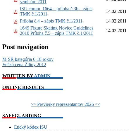
semináre 2011
ISU comm. 1664 – príloha č.3b – zápis
14.02.2011
TMK č.1/2011
Príloha č.4 – zápis TMK č.1/2011
14.02.2011
1649 Figure Skating Novice Guidelines
14.02.2011
2010 Príloha č.5 – zápis TMK č.1/2011
Post navigation
M-SR kategória 6-18 rokov
Veľká cena Žiliny 2012
WRITTEN BY
ADMIN
ONLINE RESULTS
>> Previerky reprezentantov 2026 <<
SAFEGUARDING
Etický kódex ISU