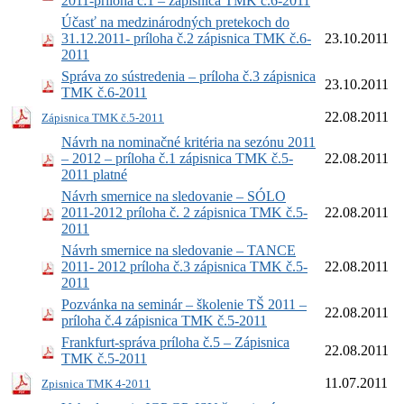
2011-príloha č.1 – zápisnica TMK č.6-2011
Účasť na medzinárodných pretekoch do
31.12.2011- príloha č.2 zápisnica TMK č.6-
23.10.2011
2011
Správa zo sústredenia – príloha č.3 zápisnica
23.10.2011
TMK č.6-2011
22.08.2011
Zápisnica TMK č.5-2011
Návrh na nominačné kritéria na sezónu 2011
– 2012 – príloha č.1 zápisnica TMK č.5-
22.08.2011
2011 platné
Návrh smernice na sledovanie – SÓLO
2011-2012 príloha č. 2 zápisnica TMK č.5-
22.08.2011
2011
Návrh smernice na sledovanie – TANCE
2011- 2012 príloha č.3 zápisnica TMK č.5-
22.08.2011
2011
Pozvánka na seminár – školenie TŠ 2011 –
22.08.2011
príloha č.4 zápisnica TMK č.5-2011
Frankfurt-správa príloha č.5 – Zápisnica
22.08.2011
TMK č.5-2011
11.07.2011
Zpisnica TMK 4-2011