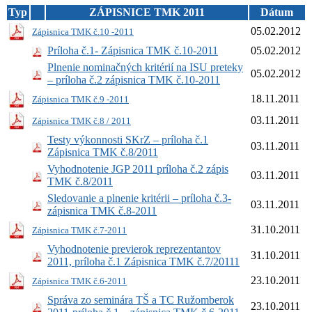
Typ
ZÁPISNICE TMK 2011
Dátum
05.02.2012
Zápisnica TMK č.10 -2011
Príloha č.1- Zápisnica TMK č.10-2011
05.02.2012
Plnenie nominačných kritérií na ISU preteky
05.02.2012
– príloha č.2 zápisnica TMK č.10-2011
18.11.2011
Zápisnica TMK č.9 -2011
03.11.2011
Zápisnica TMK č.8 / 2011
Testy výkonnosti SKrZ – príloha č.1
03.11.2011
Zápisnica TMK č.8/2011
Vyhodnotenie JGP 2011 príloha č.2 zápis
03.11.2011
TMK č.8/2011
Sledovanie a plnenie kritérii – príloha č.3-
03.11.2011
zápisnica TMK č.8-2011
31.10.2011
Zápisnica TMK č.7-2011
Vyhodnotenie previerok reprezentantov
31.10.2011
2011, príloha č.1 Zápisnica TMK č.7/20111
23.10.2011
Zápisnica TMK č.6-2011
Správa zo seminára TŠ a TC Ružomberok
23.10.2011