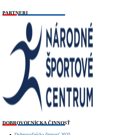
PARTNERI
DOBROVOĽNÍCKA ČINNOSŤ
Dobrovoľnícka činnosť 2025