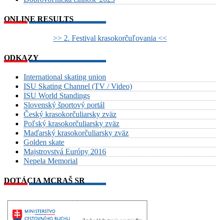
ONLINE RESULTS
>> 2. Festival krasokorčuľovania <<
ODKAZY
International skating union
ISU Skating Channel (TV / Video)
ISU World Standings
Slovenský športový portál
Český krasokorčuliarsky zväz
Poľský krasokorčuliarsky zväz
Maďarský krasokorčuliarsky zväz
Golden skate
Majstrovstvá Európy 2016
Nepela Memorial
DOTÁCIA MCRAŠ SR