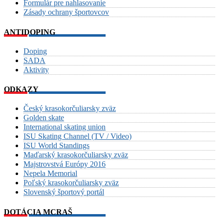
Formulár pre nahlasovanie
Zásady ochrany športovcov
ANTIDOPING
Doping
SADA
Aktivity
ODKAZY
Český krasokorčuliarsky zväz
Golden skate
International skating union
ISU Skating Channel (TV / Video)
ISU World Standings
Maďarský krasokorčuliarsky zväz
Majstrovstvá Európy 2016
Nepela Memorial
Poľský krasokorčuliarsky zväz
Slovenský športový portál
DOTÁCIA MCRAŠ