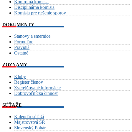
Kontrolná komisia
Disciplinárna komisia
Komisia pre riešenie sporov
DOKUMENTY
Stanovy a smernice
Formuláre
Pravidlá
Ostatné
ZOZNAMY
Kluby
Register členov
Zverejňované informácie
Dobrovoľnícka činnosť
SÚŤAŽE
Kalendár súťaží
Majstrovstvá SR
Slovenský Pohár