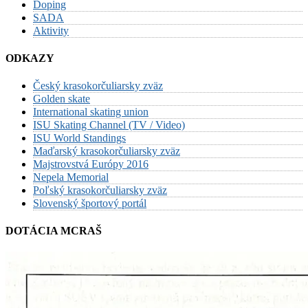
Doping
SADA
Aktivity
ODKAZY
Český krasokorčuliarsky zväz
Golden skate
International skating union
ISU Skating Channel (TV / Video)
ISU World Standings
Maďarský krasokorčuliarsky zväz
Majstrovstvá Európy 2016
Nepela Memorial
Poľský krasokorčuliarsky zväz
Slovenský športový portál
DOTÁCIA MCRAŠ