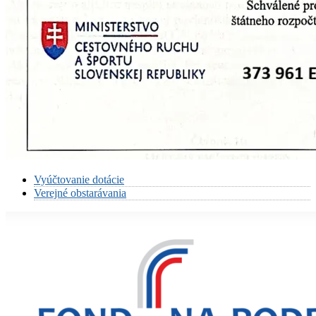
Vyúčtovanie dotácie
Verejné obstarávania