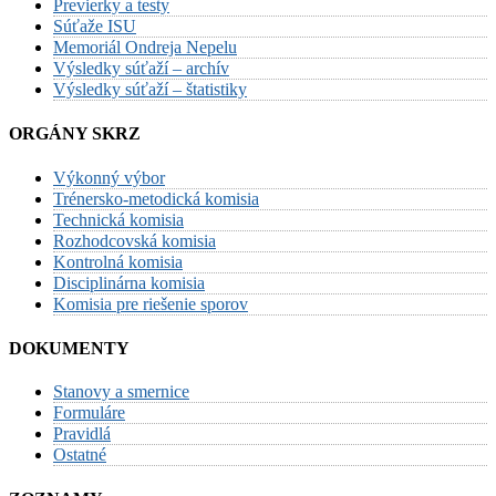
Previerky a testy
Súťaže ISU
Memoriál Ondreja Nepelu
Výsledky súťaží – archív
Výsledky súťaží – štatistiky
ORGÁNY SKRZ
Výkonný výbor
Trénersko-metodická komisia
Technická komisia
Rozhodcovská komisia
Kontrolná komisia
Disciplinárna komisia
Komisia pre riešenie sporov
DOKUMENTY
Stanovy a smernice
Formuláre
Pravidlá
Ostatné