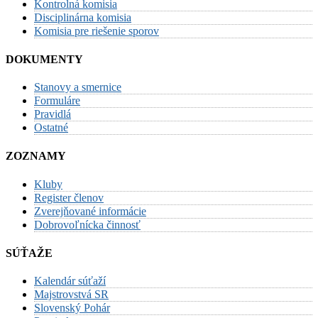
Kontrolná komisia
Disciplinárna komisia
Komisia pre riešenie sporov
DOKUMENTY
Stanovy a smernice
Formuláre
Pravidlá
Ostatné
ZOZNAMY
Kluby
Register členov
Zverejňované informácie
Dobrovoľnícka činnosť
SÚŤAŽE
Kalendár súťaží
Majstrovstvá SR
Slovenský Pohár