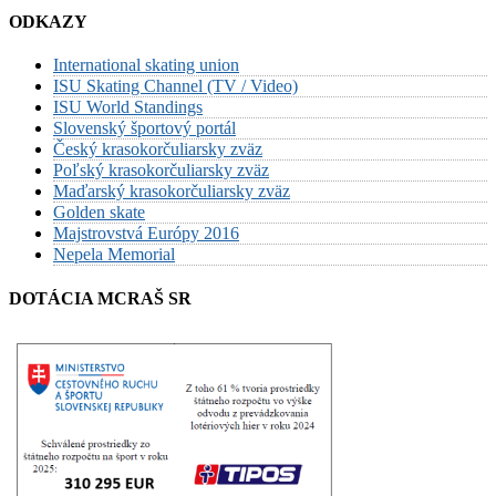
ODKAZY
International skating union
ISU Skating Channel (TV / Video)
ISU World Standings
Slovenský športový portál
Český krasokorčuliarsky zväz
Poľský krasokorčuliarsky zväz
Maďarský krasokorčuliarsky zväz
Golden skate
Majstrovstvá Európy 2016
Nepela Memorial
DOTÁCIA MCRAŠ SR