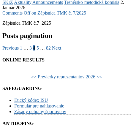
SKrZ
Aktuality
Announcements
Trenérsko-metodická komisia
2.
Január 2026
Comments Off
on Zápisnica TMK č. 7/2025
Zápisnica TMK č.7_2025
Posts pagination
Previous
1
…
3
4
5
…
82
Next
ONLINE RESULTS
>> Previerky reprezentantov 2026 <<
SAFEGUARDING
Etický kódex ISU
Formulár pre nahlasovanie
Zásady ochrany športovcov
ANTIDOPING