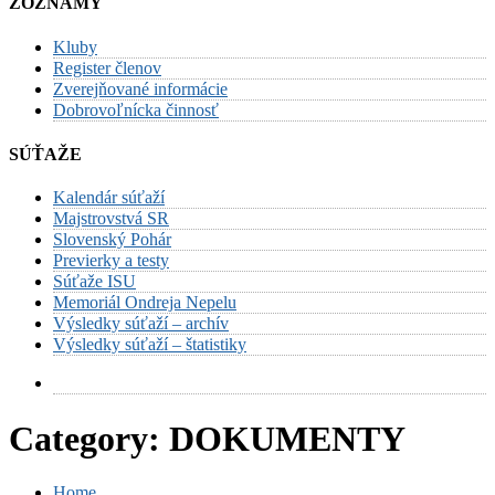
ZOZNAMY
Kluby
Register členov
Zverejňované informácie
Dobrovoľnícka činnosť
SÚŤAŽE
Kalendár súťaží
Majstrovstvá SR
Slovenský Pohár
Previerky a testy
Súťaže ISU
Memoriál Ondreja Nepelu
Výsledky súťaží – archív
Výsledky súťaží – štatistiky
Category:
DOKUMENTY
Home